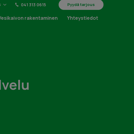
s
041 313 0615
Pyydä tarjous
Vesikaivon rakentaminen
Yhteystiedot
lvelu