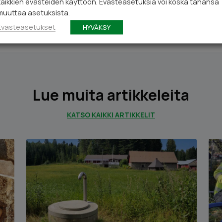
kaikkien evästeiden käyttöön. Evästeasetuksia voi koska tahansa
muuttaa asetuksista.
Evästeasetukset
HYVÄKSY
Lue muita artikkeleita
KATSO KAIKKI ARTIKKELIT