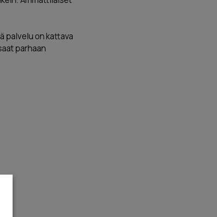
tä palvelu on kattava
 saat parhaan