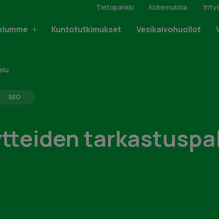
Tietopankki
Kokemuksia
Yrity
elumme
Kuntotutkimukset
Vesikaivohuollot
elu
SEO
tteiden tarkastuspa