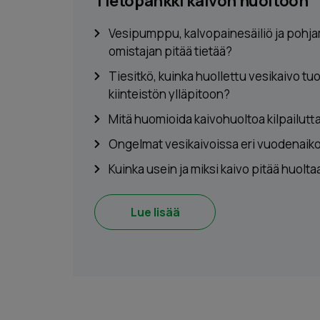
Tietopankki kaivon huoltoon
Vesipumppu, kalvopainesäiliö ja pohja
omistajan pitää tietää?
Tiesitkö, kuinka huollettu vesikaivo t
kiinteistön ylläpitoon?
Mitä huomioida kaivohuoltoa kilpailut
Ongelmat vesikaivoissa eri vuodenaik
Kuinka usein ja miksi kaivo pitää huolta
Lue lisää
Tilaa maksuton kuntotar
jätä yhteydenottopyyntö