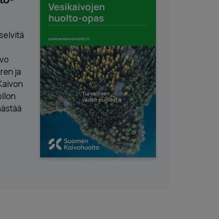
selvitä
ivo
ren ja
Kaivon
llon
äästää