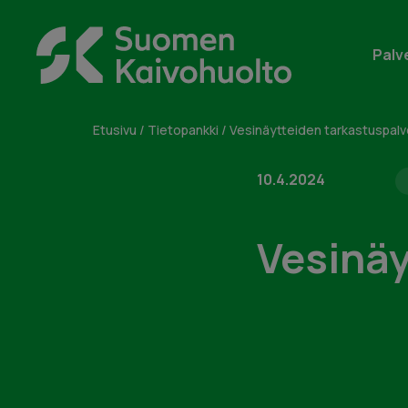
Skip
to
Suomen
content
Palv
Kaivohuolto
Oy
Etusivu
/
Tietopankki
/
Vesinäytteiden tarkastuspalv
10.4.2024
Vesinäy