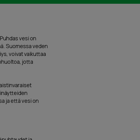
. Puhdas vesi on
keää. Suomessa veden
iys, voivat vaikuttaa
huoltoa, jotta
aistinvaraiset
sinäytteiden
a ja että vesi on
päpuhtaudet ja