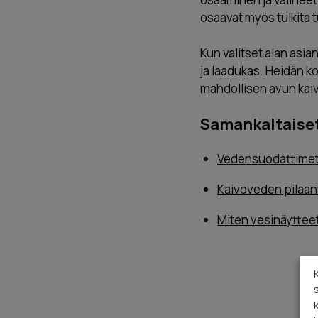
osaavat myös tulkita t
Kun valitset alan asia
ja laadukas. Heidän k
mahdollisen avun kai
Samankaltaiset 
Vedensuodattimet 
Kaivoveden pilaan
Miten vesinäyttee