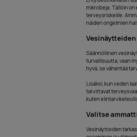
mikrobeja. Tällöin on 
terveysriskeille. Amm
näiden ongelmien hal
Vesinäytteiden
Säännöllinen vesinäyt
turvallisuutta, vaan 
hyvä, se vähentää tarv
Lisäksi, kun veden laat
tarvittavat terveysva
kuten elintarviketeoll
Valitse ammatt
Vesinäytteiden tarkastu
osaaminen ja välineet 