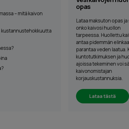
opas
massa – mitä kaivon
Lataa maksuton opas ja 
onko kaivosi huollon
uo kustannustehokkuutta
tarpeessa. Huollettu ka
antaa pidemmän elinkaa
taessa?
parantaa veden laatua. 
kuntotutkimuksen ja huo
oina
ajoissa tekeminen voi s
a?
kaivonomistajan
korjauskustannuksia.
Lataa tästä
kastus tai