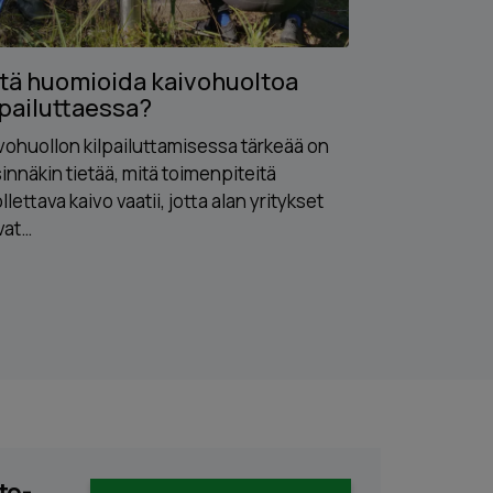
tä huomioida kaivohuoltoa
Ongelmat 
lpailuttaessa?
vuodenaik
vohuollon kilpailuttamisessa tärkeää on
Hyvin tehdyt j
innäkin tietää, mitä toimenpiteitä
Suomen eri vu
llettava kaivo vaatii, jotta alan yritykset
vaihtelut sek
vat…
to-