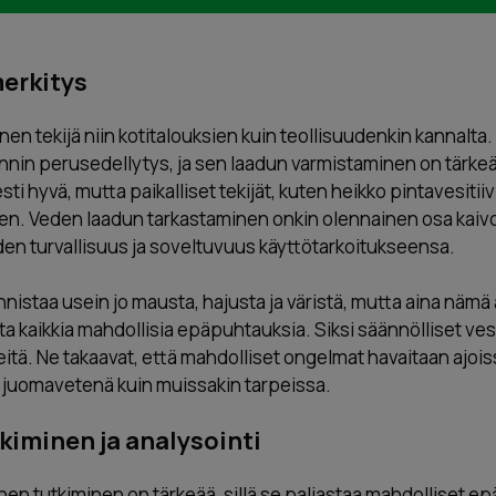
erkitys
en tekijä niin kotitalouksien kuin teollisuudenkin kannalta
innin perusedellytys, ja sen laadun varmistaminen on tär
ti hyvä, mutta paikalliset tekijät, kuten heikko pintavesitiiv
n. Veden laadun tarkastaminen onkin olennainen osa kaivo
en turvallisuus ja soveltuvuus käyttötarkoitukseensa.
istaa usein jo mausta, hajusta ja väristä, mutta aina nämä 
sta kaikkia mahdollisia epäpuhtauksia. Siksi säännölliset ve
eitä. Ne takaavat, että mahdolliset ongelmat havaitaan ajoiss
in juomavetenä kuin muissakin tarpeissa.
kiminen ja analysointi
en tutkiminen on tärkeää, sillä se paljastaa mahdolliset e