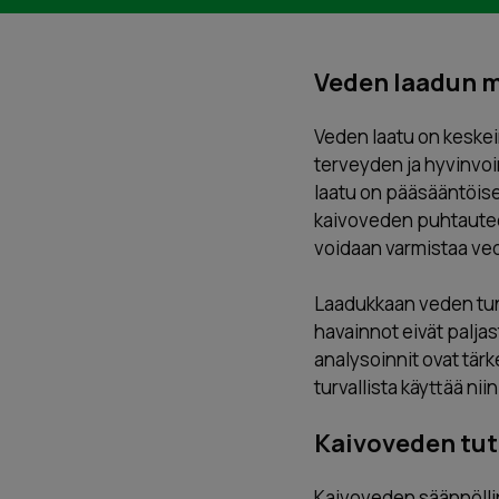
Veden laadun m
Veden laatu on keskein
terveyden ja hyvinvo
laatu on pääsääntöises
kaivoveden puhtautee
voidaan varmistaa ved
Laadukkaan veden tunn
havainnot eivät palja
analysoinnit ovat tärk
turvallista käyttää ni
Kaivoveden tut
Kaivoveden säännöllin