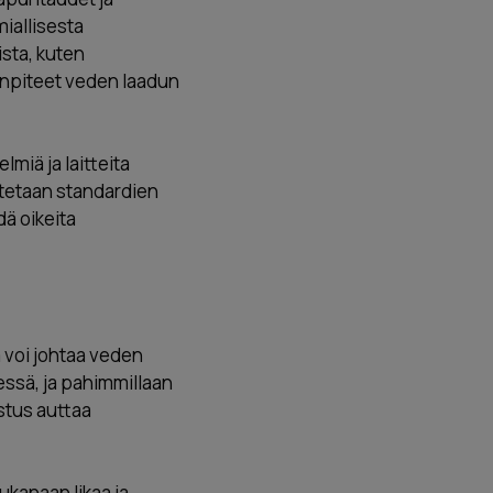
miallisesta
ista, kuten
enpiteet veden laadun
miä ja laitteita
ritetaan standardien
dä oikeita
 voi johtaa veden
ssä, ja pahimmillaan
astus auttaa
ukanaan likaa ja