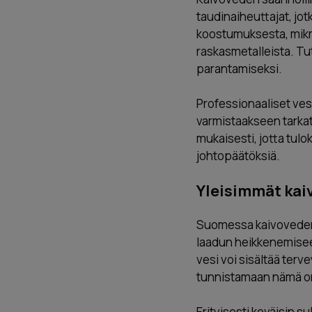
taudinaiheuttajat, jot
koostumuksesta, mikro
raskasmetalleista. Tu
parantamiseksi.
Professionaaliset ves
varmistaakseen tarkat 
mukaisesti, jotta tulo
johtopäätöksiä.
Yleisimmät ka
Suomessa kaivoveden 
laadun heikkenemiseen
vesi voi sisältää terv
tunnistamaan nämä on
Erityisesti keväisin s