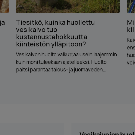
ja
Tiesitkö, kuinka huollettu
Mi
vesikaivo tuo
ki
kustannustehokkuutta
Kai
kiinteistön ylläpitoon?
ens
Vesikaivon huolto vaikuttaa usein laajemmin
huo
kuin moni tuleekaan ajatelleeksi. Huolto
voi
paitsi parantaa talous- ja juomaveden…
Vesikaivojen huol