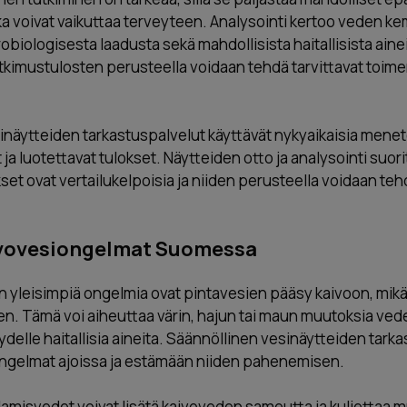
ka voivat vaikuttaa terveyteen. Analysointi kertoo veden ke
biologisesta laadusta sekä mahdollisista haitallisista aine
tkimustulosten perusteella voidaan tehdä tarvittavat toim
inäytteiden tarkastuspalvelut käyttävät nykyaikaisia menetel
ja luotettavat tulokset. Näytteiden otto ja analysointi suo
kset ovat vertailukelpoisia ja niiden perusteella voidaan teh
ivovesiongelmat Suomessa
yleisimpiä ongelmia ovat pintavesien pääsy kaivoon, mikä
. Tämä voi aiheuttaa värin, hajun tai maun muutoksia vede
eydelle haitallisia aineita. Säännöllinen vesinäytteiden tark
gelmat ajoissa ja estämään niiden pahenemisen.
ulamisvedet voivat lisätä kaivoveden sameutta ja kuljettaa m