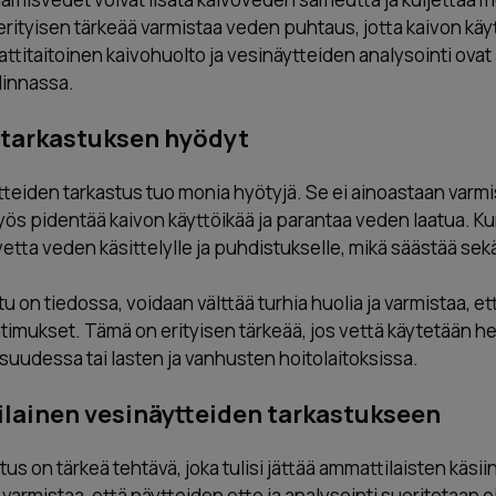
erityisen tärkeää varmistaa veden puhtaus, jotta kaivon käytt
attitaitoinen kaivohuolto ja vesinäytteiden analysointi ov
linnassa.
 tarkastuksen hyödyt
teiden tarkastus tuo monia hyötyjä. Se ei ainoastaan varm
myös pidentää kaivon käyttöikää ja parantaa veden laatua. K
etta veden käsittelylle ja puhdistukselle, mikä säästää sekä
u on tiedossa, voidaan välttää turhia huolia ja varmistaa, ett
atimukset. Tämä on erityisen tärkeää, jos vettä käytetään h
isuudessa tai lasten ja vanhusten hoitolaitoksissa.
ilainen vesinäytteiden tarkastukseen
s on tärkeä tehtävä, joka tulisi jättää ammattilaisten käsiin.
varmistaa, että näytteiden otto ja analysointi suoritetaan o