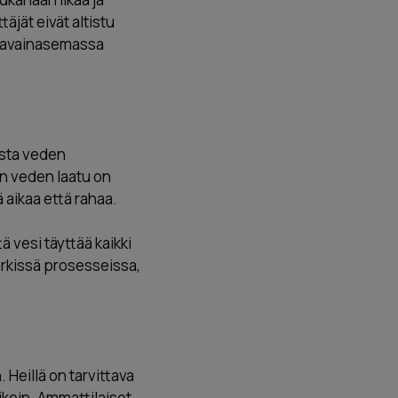
äjät eivät altistu
at avainasemassa
ista veden
un veden laatu on
 aikaa että rahaa.
ä vesi täyttää kaikki
erkissä prosesseissa,
 Heillä on tarvittava
ikein. Ammattilaiset