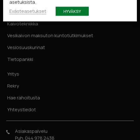
asetuksista.
Page
Pyydä tarjous
Evästeasetukset
2
HYVÄKSY
of
Kaivotekniikka
5
Vesikaivon maksuton kuntotutkimukset
Vesiosuuskunnat
Tietopankki
Yritys
Rekry
Hae rahoitusta
Yhteystiedot
Asiakaspalvelu
Puh. 044 978 2438