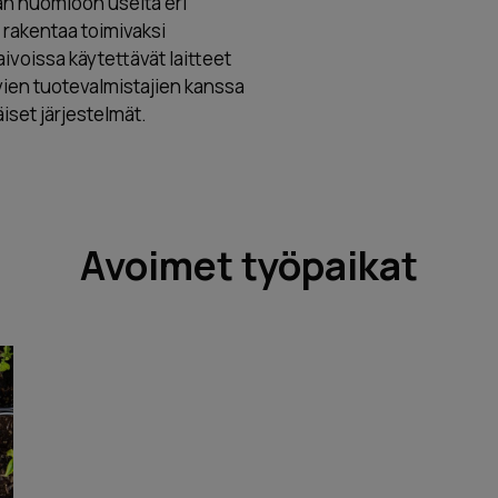
n huomioon useita eri
 rakentaa toimivaksi
kaivoissa käytettävät laitteet
vien tuotevalmistajien kanssa
iset järjestelmät.
Avoimet työpaikat