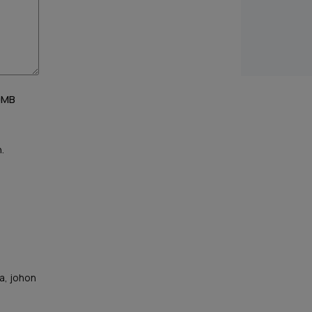
10MB
.
a, johon