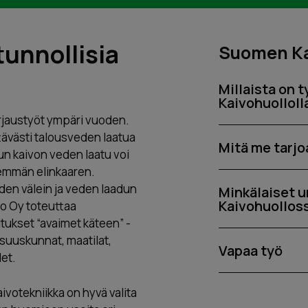
unnollisia
Suomen Ka
Millaista on
Kaivohuolloll
rjaustyöt ympäri vuoden.
tävästi talousveden laatua
Mitä me tarj
tun kaivon veden laatu voi
demmän elinkaaren.
den välein ja veden laadun
Minkälaiset 
Kaivohuollos
o Oy toteuttaa
tukset “avaimet käteen” -
suuskunnat, maatilat,
Vapaa työ
det.
votekniikka on hyvä valita