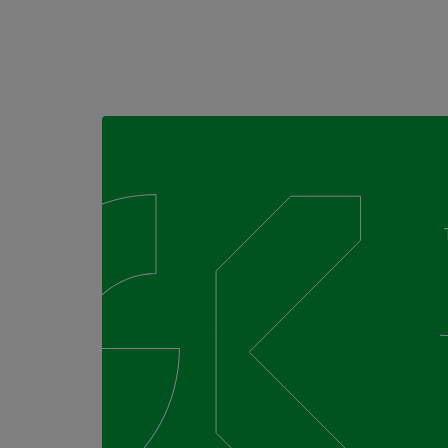
Tilaa maksuton kuntotar
jätä yhteydenottopyyntö
Täytä alla oleva lomake ja me otamme sinuun yht