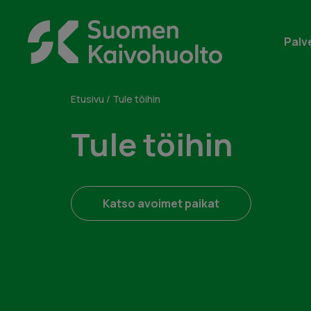
Skip
to
Suomen
content
Palv
Kaivohuolto
Oy
Etusivu
/
Tule töihin
Tule töihin
Katso avoimet paikat