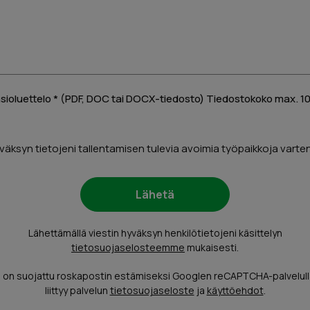
nsioluettelo * (PDF, DOC tai DOCX-tiedosto) Tiedostokoko max. 
väksyn tietojeni tallentamisen tulevia avoimia työpaikkoja varten
Lähettämällä viestin hyväksyn henkilötietojeni käsittelyn
tietosuojaselosteemme
mukaisesti.
on suojattu roskapostin estämiseksi Googlen reCAPTCHA-palvelull
liittyy palvelun
tietosuojaseloste
ja
käyttöehdot
.