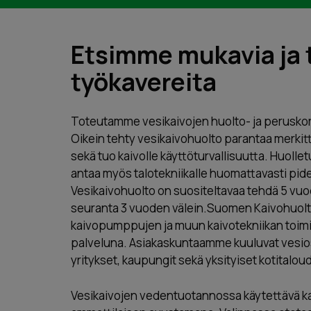
Etsimme mukavia ja t
työkavereita
Toteutamme vesikaivojen huolto- ja perusko
Oikein tehty vesikaivohuolto parantaa merkit
sekä tuo kaivolle käyttöturvallisuutta. Huolle
antaa myös talotekniikalle huomattavasti pi
Vesikaivohuolto on suositeltavaa tehdä 5 vuo
seuranta 3 vuoden välein.Suomen Kaivohuolt
kaivopumppujen ja muun kaivotekniikan toimi
palveluna. Asiakaskuntaamme kuuluvat vesio
yritykset, kaupungit sekä yksityiset kotitalou
Vesikaivojen vedentuotannossa käytettävä kai