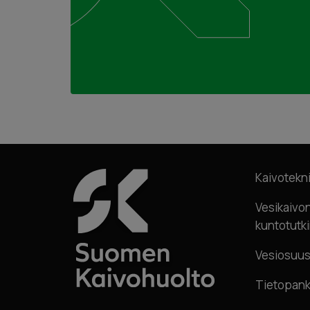
Kaivotekni
Lähetä
Vesikaivo
kuntotutk
Vesiosuu
Tietopank