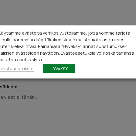
Käytämme evästeitä verkkosivustollamme, jotta voimme tarjota
stiosoite*
sinulle paremman käyttökokemuksen muistamalla asetuksesi,
kuten kielivalintasi. Painamalla “Hyväksy” annat suostumuksen
kaikkien evästeiden käyttöön. Evästeasetuksia voi koska tahansa
muuttaa asetuksista.
numero*
Evästeasetukset
HYVÄKSY
lisätiedot