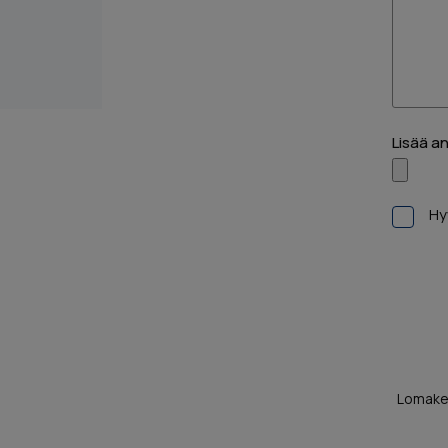
Lisää a
Hy
Lomake 