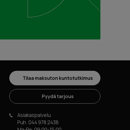
Tilaa maksuton kuntotutkimus
Pyydä tarjous
Asiakaspalvelu
Puh. 044 978 2438
Ma-Pe: 09:00-15:00