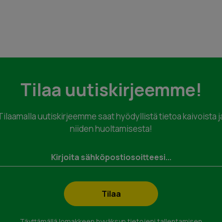
Tilaa uutiskirjeemme!
Tilaamalla uutiskirjeemme saat hyödyllistä tietoa kaivoista j
niiden huoltamisesta!
kastus tai
eyttä.
Täyttämällä lomakkeen hyväksyn tietojeni tallentamisen