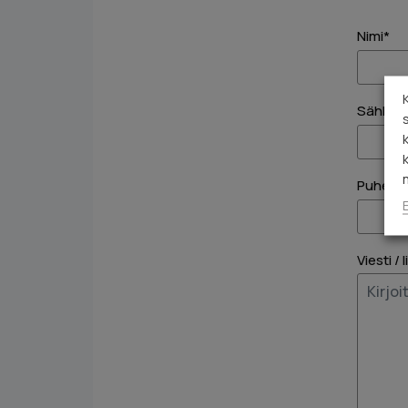
Nimi*
Sähköpo
Puhelin
Viesti / 