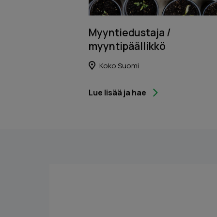
Myyntiedustaja /
myyntipäällikkö
Koko Suomi
Lue lisää ja hae