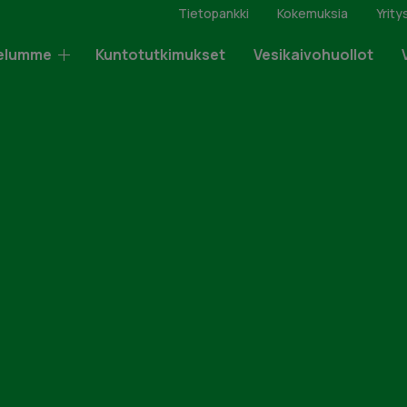
Tietopankki
Kokemuksia
Yrity
elumme
Kuntotutkimukset
Vesikaivohuollot