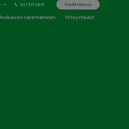
s
041 313 0615
Pyydä tarjous
Vesikaivon rakentaminen
Yhteystiedot