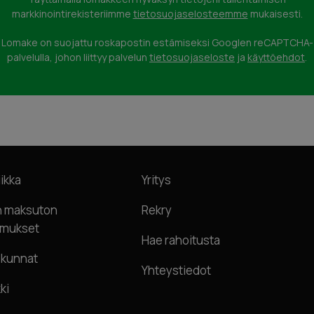
markkinointirekisteriimme
tietosuojaselosteemme
mukaisesti.
Lomake on suojattu roskapostin estämiseksi Googlen reCAPTCHA-
palvelulla, johon liittyy palvelun
tietosuojaseloste
ja
käyttöehdot
.
ikka
Yritys
n maksuton
Rekry
imukset
Hae rahoitusta
skunnat
Yhteystiedot
ki