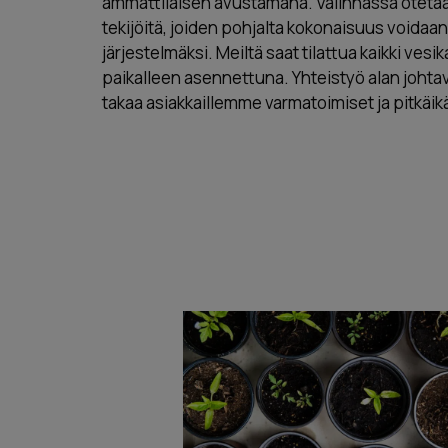
ammattilaisen avustamana. Valinnassa otetaa
tekijöitä, joiden pohjalta kokonaisuus voidaan
järjestelmäksi. Meiltä saat tilattua kaikki vesi
paikalleen asennettuna. Yhteistyö alan johta
takaa asiakkaillemme varmatoimiset ja pitkäikä