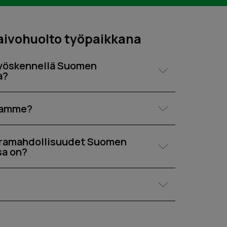
ivohuolto työpaikkana
 työskennellä Suomen
a?
oamme?
uramahdollisuudet Suomen
sa on?