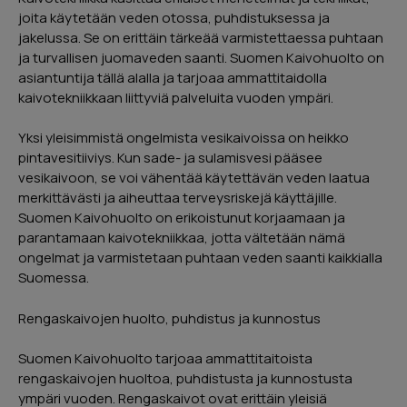
joita käytetään veden otossa, puhdistuksessa ja
jakelussa. Se on erittäin tärkeää varmistettaessa puhtaan
Lähetä
ja turvallisen juomaveden saanti. Suomen Kaivohuolto on
asiantuntija tällä alalla ja tarjoaa ammattitaidolla
kaivotekniikkaan liittyviä palveluita vuoden ympäri.
Yksi yleisimmistä ongelmista vesikaivoissa on heikko
pintavesitiiviys. Kun sade- ja sulamisvesi pääsee
Urpo Lindroth
vesikaivoon, se voi vähentää käytettävän veden laatua
merkittävästi ja aiheuttaa terveysriskejä käyttäjille.
Hieno kokemus. Myyjä kertoi kaiken
Suomen Kaivohuolto on erikoistunut korjaamaan ja
tarvittavan. Sai hyvän käsityksen miten
parantamaan kaivotekniikkaa, jotta vältetään nämä
rahoitus hoidetaan ja miten kannattaa
ongelmat ja varmistetaan puhtaan veden saanti kaikkialla
hakea kotitalousvähennystä. Kaivon
Suomessa.
huoltotyö hoidettiin ajallaan ja erittäin
ammattimaisesti.
Rengaskaivojen huolto, puhdistus ja kunnostus
Google
Reviews
Suomen Kaivohuolto tarjoaa ammattitaitoista
04/2024
rengaskaivojen huoltoa, puhdistusta ja kunnostusta
ympäri vuoden. Rengaskaivot ovat erittäin yleisiä