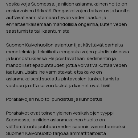
Page
vesikaivoja Suomessa, ja niiden asianmukainen hoito on
ensiarvoisen tärkeää. Rengaskaivojen tarkastus ja huolto
2
auttavat varmistamaan hyvän veden laadun ja
of
ennaltaehkäisemään mahdollisia ongelmia, kuten veden
5
saastumista tai likaantumista.
Suomen Kaivohuollon asiantuntijat käyttävät parhaita
menetelmiä ja tekniikoita rengaskaivojen puhdistuksessa
ja kunnostuksessa. He poistavat lian, sedimentin ja
mahdolliset epäpuhtaudet, jotka voivat vaikuttaa veden
laatuun. Lisäksi he varmistavat, että kaivo on
asianmukaisesti suojattu pintavesien tunkeutumista
vastaan ja että kaivon luukut ja kannet ovat tiiviit.
Porakaivojen huolto, puhdistus ja kunnostus
Porakaivot ovat toinen yleinen vesikaivojen tyyppi
Suomessa, ja niiden asianmukainen huolto on
välttämätöntä puhtaan veden saannin varmistamiseksi.
Suomen Kaivohuolto tarjoaa ammattitaitoista