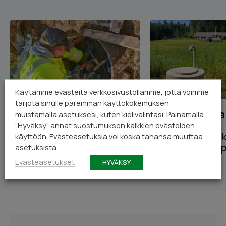
Käytämme evästeitä verkkosivustollamme, jotta voimme
tarjota sinulle paremman käyttökokemuksen
Vesipumppu,
Tiesitkö, kuinka
muistamalla asetuksesi, kuten kielivalintasi. Painamalla
kalvopainesäiliö ja
vesikaivo tuo
“Hyväksy” annat suostumuksen kaikkien evästeiden
pohjamassa – mitä kaivon
kustannustehok
käyttöön. Evästeasetuksia voi koska tahansa muuttaa
omistajan pitää tietää?
kiinteistön yllä
asetuksista.
Evästeasetukset
HYVÄKSY