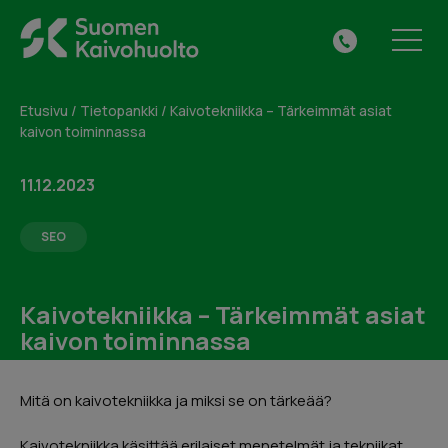
Skip
Suomen
to
Tilaa maksuton
VALIKKO
041
Kaivohuolto
content
kuntotarkastus tai jätä
313
Oy
yhteydenottopyyntö
0615
Etusivu
/
Tietopankki
/
Kaivotekniikka – Tärkeimmät asiat
kaivon toiminnassa
Täytä alla oleva lomake ja me otamme sinuun
yhteyttä.
11.12.2023
SEO
Kaivotekniikka – Tärkeimmät asiat
kaivon toiminnassa
Mitä on kaivotekniikka ja miksi se on tärkeää?
Kaivotekniikka käsittää erilaiset menetelmät ja tekniikat,