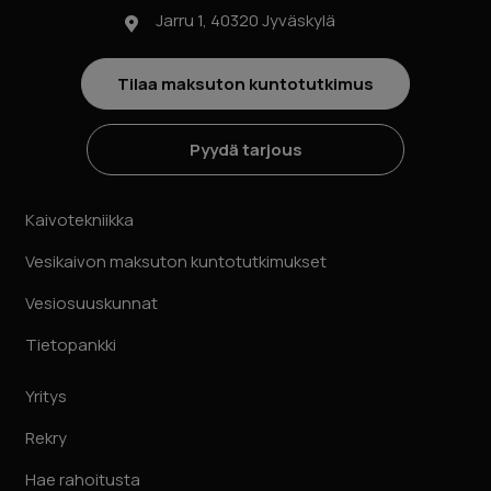
Jarru 1, 40320 Jyväskylä
Tilaa maksuton kuntotutkimus
Pyydä tarjous
Kaivotekniikka
Vesikaivon maksuton kuntotutkimukset
Vesiosuuskunnat
Tietopankki
Yritys
Rekry
Hae rahoitusta