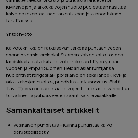
varmistettaessa raikasta ja puhdasta lähdevettä.
Kivikaivojen ja arkkukaivojen huolto puolestaan käsittää
kaivojen rakenteellisen tarkastuksen ja kunnostuksen
tarvittaessa.
Yhteenveto
Kaivotekniikka on ratkaisevan tärkeää puhtaan veden
saannin varmistamiseksi. Suomen Kaivohuolto tarjoaa
laadukkaita palveluita kaivotekniikkaan liittyen ympäri
vuoden ja ympäri Suomen. Heidän asiantuntijansa
huolehtivat rengaskai-, porakaivojen sekä lähde-, kivi- ja
arkkukaivojen huolto-, puhdistus- ja kunnostustöistä.
Tavoitteena on parantaa kaivojen toimintaa ja varmistaa
turvallinen ja puhdas veden saanti kaikille asiakkaille.
Samankaltaiset artikkelit
Vesikaivon puhdistus – Kuinka puhdistaa kaivo
perusteellisesti?