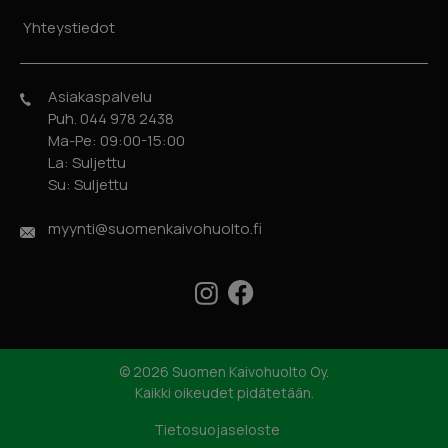
Yhteystiedot
Asiakaspalvelu
Puh. 044 978 2438
Ma-Pe: 09:00-15:00
La: Suljettu
Su: Suljettu
myynti@suomenkaivohuolto.fi
Facebook
Instagram
© 2026 Suomen Kaivohuolto Oy.
Kaikki oikeudet pidätetään.
Tietosuojaseloste