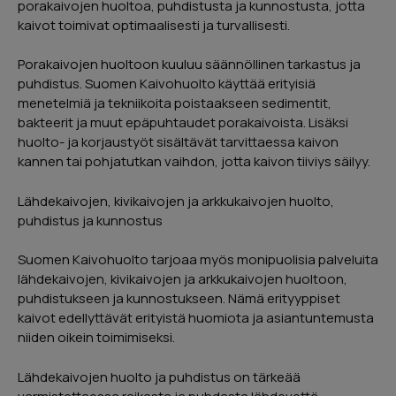
porakaivojen huoltoa, puhdistusta ja kunnostusta, jotta
kaivot toimivat optimaalisesti ja turvallisesti.
Porakaivojen huoltoon kuuluu säännöllinen tarkastus ja
puhdistus. Suomen Kaivohuolto käyttää erityisiä
menetelmiä ja tekniikoita poistaakseen sedimentit,
bakteerit ja muut epäpuhtaudet porakaivoista. Lisäksi
huolto- ja korjaustyöt sisältävät tarvittaessa kaivon
kannen tai pohjatutkan vaihdon, jotta kaivon tiiviys säilyy.
Lähdekaivojen, kivikaivojen ja arkkukaivojen huolto,
puhdistus ja kunnostus
Suomen Kaivohuolto tarjoaa myös monipuolisia palveluita
lähdekaivojen, kivikaivojen ja arkkukaivojen huoltoon,
puhdistukseen ja kunnostukseen. Nämä erityyppiset
kaivot edellyttävät erityistä huomiota ja asiantuntemusta
niiden oikein toimimiseksi.
Lähdekaivojen huolto ja puhdistus on tärkeää