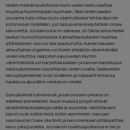
Veden määrän pudotessa myös veden laatu saattaa
muuttua huonompaan suuntaan. Siksi veden laadun
seuranta tulisi ottaa myös säännölliseksi tehtäväksi niin
kotona kuin mökilläkin, jos talousvetenä käytetään omaa
kaivovettä. Jos kaivovesi on sameaa, on tämä selvä merkki
laadun huonontumisesta. Kannattaa kuitenkin muistaa,
että kirkaskin vesi voi olla saastunutta. Kuivien kausien
aiheuttamia ongelmia voi itsekin ehkäistä vähentämällä
veden käyttöä. Helpoiten kaivoveden käytön
vähentämistä voi harjoittaa kukkien ja kasvien kastelussa
sekä kylpemiseen käytettävän veden osalta. Sadeveden
keruujärjestelmät ovat oivallinen ja nopeasti hintansa
haukkuva apuväline vesikaivon ohelle.
Syksyllä ilmat kylmenevät ja kaivovesien uhkana on
edelleen pieneläimet. Muun muassa jyrsijät etsivät
lämpimämpiä paikkoja oleilla ja asustella. Valitettavasti
kaivot ovat eräitä niistä. Kuten aiemminkin, kaivojen
saumausten tulee olla tiiviit ja kaivonrenkaan pitää peittää
kaivo joka puolelta. Jos kaivon tuuletusputkessa ei ole jo