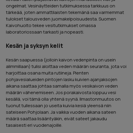
ongelmat. Vesinäytteiden tutkimuksessa tarkkuus on
tärkeää, joten ammattilaisten tekemänä saa varmemmat
tulokset talousveden juomakelpoisuudesta. Suomen
Kaivohuolto tekee vesitutkimukset omassa
laboratoriossaan tarkasti ja nopeasti.
Kesän ja syksyn kelit
Kesän saapuessa (jolloin kaivon vedenpinta on usein
alimmillaan) tulisi aloittaa veden määrän seuranta, jota voi
harjoittaa osana muita rutiineja. Pienten
pohjavesialueiden pintojen lasku kuivien ajanjaksojen
aikana saattaa johtaa samalla myös vesikaivon veden
määrän vähenemiseen. Jos porakaivosta loppuu vesi
kesällä, voi tämä olla yhtenä syynä. Ilmastonmuutos on
tuonut tullessaan jo useita kuivia kesiä yleensä niin
sateiseen Pohjolaan. Ja vaikka vuoden aikana sateen
määrä saattaa lisääntyäkin, eivät sateet jakaudu
tasaisesti eri vuodenajoille.