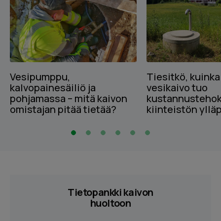
Vesipumppu,
Tiesitkö, kuinka
kalvopainesäiliö ja
vesikaivo tuo
pohjamassa – mitä kaivon
kustannustehok
omistajan pitää tietää?
kiinteistön yllä
Tietopankki kaivon
huoltoon