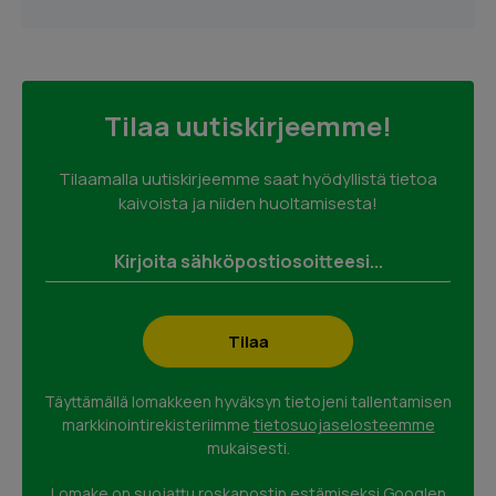
Tilaa uutiskirjeemme!
Tilaamalla uutiskirjeemme saat hyödyllistä tietoa
kaivoista ja niiden huoltamisesta!
Täyttämällä lomakkeen hyväksyn tietojeni tallentamisen
markkinointirekisteriimme
tietosuojaselosteemme
mukaisesti.
Lomake on suojattu roskapostin estämiseksi Googlen