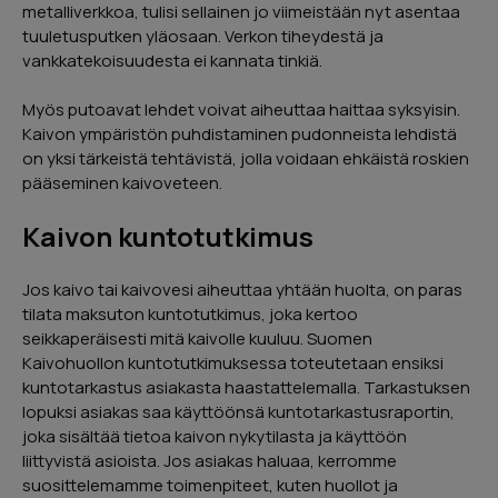
metalliverkkoa, tulisi sellainen jo viimeistään nyt asentaa
tuuletusputken yläosaan. Verkon tiheydestä ja
vankkatekoisuudesta ei kannata tinkiä.
Myös putoavat lehdet voivat aiheuttaa haittaa syksyisin.
Kaivon ympäristön puhdistaminen pudonneista lehdistä
on yksi tärkeistä tehtävistä, jolla voidaan ehkäistä roskien
pääseminen kaivoveteen.
Kaivon kuntotutkimus
Jos kaivo tai kaivovesi aiheuttaa yhtään huolta, on paras
tilata maksuton kuntotutkimus, joka kertoo
seikkaperäisesti mitä kaivolle kuuluu. Suomen
Kaivohuollon kuntotutkimuksessa toteutetaan ensiksi
kuntotarkastus asiakasta haastattelemalla. Tarkastuksen
lopuksi asiakas saa käyttöönsä kuntotarkastusraportin,
joka sisältää tietoa kaivon nykytilasta ja käyttöön
liittyvistä asioista. Jos asiakas haluaa, kerromme
suosittelemamme toimenpiteet, kuten huollot ja