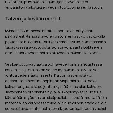
rakenteet, puhtauden, saumojen tiiviyden sekä
Page
ympäristön vaikutuksen veden tuottoon ja sen laatuun.
2
of
Talven ja kevään merkit
5
Kylmässä Suomessa huolta aiheuttavat erityisesti
pakkaskelit. Rengaskaivojen betonirenkaat voivat kovalla
pakkasella halkeilla tai siirtyä hieman sivulle. Kummassakin
tapauksessa avautuvista raoista voi päästä bakteereja
esimerkiksi keväämmällä pintaveden mukana kaivoon.
Vesikaivot voivat jäätyä pohjaveden pinnan noustessa
korkealle ja porakaivon veden loppuminen talvella voi
johtua veden jäätymisestä. Kaivon jäätymistä voi
edesauttaa myös maanpinnan yläpuolella sijaitseva
kaivonrengas, sillä se johtaa kylmää ilmaa alas kaivoon.
Jäätymistä voi ehkäistä hyvällä ulkoeristyksellä. Joskus
käytetään myös kaivon sisäpuolista eritystä, mutta tällöin
materiaalien valinnassa tulee olla huolellinen. Styrox ei ole
suositeltavaa materiaalia sen rikkoutumisalttiuden vuoksi.