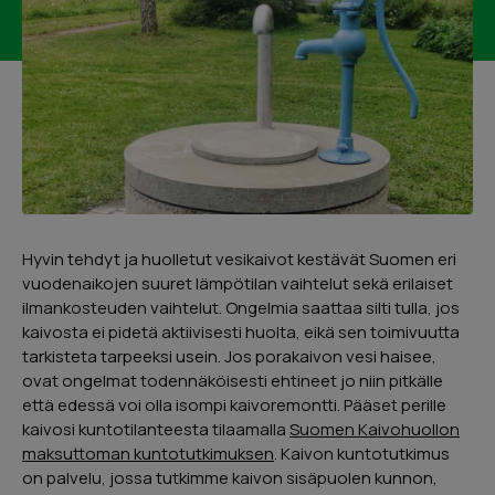
Lähetä
Urpo Lindroth
Hieno kokemus. Myyjä kertoi kaiken
Hyvin tehdyt ja huolletut vesikaivot kestävät Suomen eri
tarvittavan. Sai hyvän käsityksen miten
vuodenaikojen suuret lämpötilan vaihtelut sekä erilaiset
rahoitus hoidetaan ja miten kannattaa
ilmankosteuden vaihtelut. Ongelmia saattaa silti tulla, jos
hakea kotitalousvähennystä. Kaivon
kaivosta ei pidetä aktiivisesti huolta, eikä sen toimivuutta
huoltotyö hoidettiin ajallaan ja erittäin
tarkisteta tarpeeksi usein. Jos porakaivon vesi haisee,
ammattimaisesti.
ovat ongelmat todennäköisesti ehtineet jo niin pitkälle
että edessä voi olla isompi kaivoremontti. Pääset perille
kaivosi kuntotilanteesta tilaamalla
Suomen Kaivohuollon
Google
Reviews
04/2024
maksuttoman kuntotutkimuksen
. Kaivon kuntotutkimus
on palvelu, jossa tutkimme kaivon sisäpuolen kunnon,