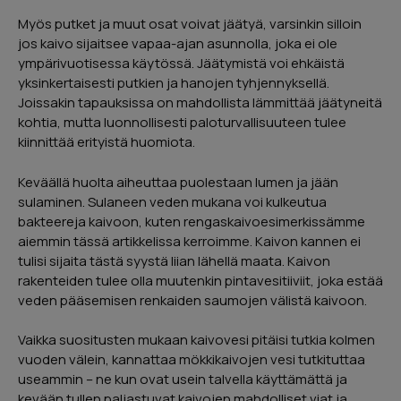
Myös putket ja muut osat voivat jäätyä, varsinkin silloin
jos kaivo sijaitsee vapaa-ajan asunnolla, joka ei ole
ympärivuotisessa käytössä. Jäätymistä voi ehkäistä
yksinkertaisesti putkien ja hanojen tyhjennyksellä.
Joissakin tapauksissa on mahdollista lämmittää jäätyneitä
kohtia, mutta luonnollisesti paloturvallisuuteen tulee
kiinnittää erityistä huomiota.
Keväällä huolta aiheuttaa puolestaan lumen ja jään
sulaminen. Sulaneen veden mukana voi kulkeutua
bakteereja kaivoon, kuten rengaskaivoesimerkissämme
aiemmin tässä artikkelissa kerroimme. Kaivon kannen ei
tulisi sijaita tästä syystä liian lähellä maata. Kaivon
rakenteiden tulee olla muutenkin pintavesitiiviit, joka estää
veden pääsemisen renkaiden saumojen välistä kaivoon.
Vaikka suositusten mukaan kaivovesi pitäisi tutkia kolmen
vuoden välein, kannattaa mökkikaivojen vesi tutkituttaa
useammin – ne kun ovat usein talvella käyttämättä ja
kevään tullen paljastuvat kaivojen mahdolliset viat ja