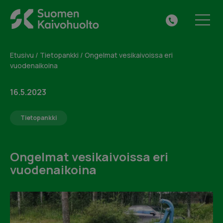
Skip
Suomen
to
Tilaa maksuton
VALIKKO
041
Kaivohuolto
content
kuntotarkastus tai jätä
313
Oy
yhteydenottopyyntö
0615
Etusivu
/
Tietopankki
/
Ongelmat vesikaivoissa eri
vuodenaikoina
Täytä alla oleva lomake ja me otamme sinuun
yhteyttä.
16.5.2023
Tietopankki
Ongelmat vesikaivoissa eri
vuodenaikoina