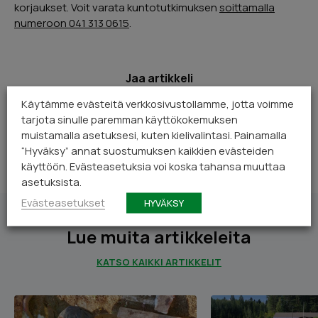
korjaukset. Voit varata kuntotutkimuksen
soittamalla
numeroon 041 313 0615
.
Jaa artikkeli
Käytämme evästeitä verkkosivustollamme, jotta voimme
FACEBOOK
tarjota sinulle paremman käyttökokemuksen
muistamalla asetuksesi, kuten kielivalintasi. Painamalla
“Hyväksy” annat suostumuksen kaikkien evästeiden
käyttöön. Evästeasetuksia voi koska tahansa muuttaa
asetuksista.
Evästeasetukset
HYVÄKSY
Lue muita artikkeleita
KATSO KAIKKI ARTIKKELIT