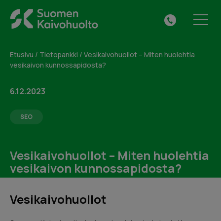
Skip
Suomen
to
Tilaa maksuton
Tilaa maksuton
VALIKKO
041
Kaivohuolto
content
kuntotarkastus tai jätä
kuntotarkastus tai jätä
313
Oy
yhteydenottopyyntö
yhteydenottopyyntö
0615
Etusivu
/
Tietopankki
/
Vesikaivohuollot – Miten huolehtia
vesikaivon kunnossapidosta?
Täytä alla oleva lomake ja me otamme sinuun
Täytä alla oleva lomake ja me otamme sinuun
yhteyttä.
yhteyttä.
6.12.2023
SEO
Vesikaivohuollot – Miten huolehtia
vesikaivon kunnossapidosta?
Vesikaivohuollot