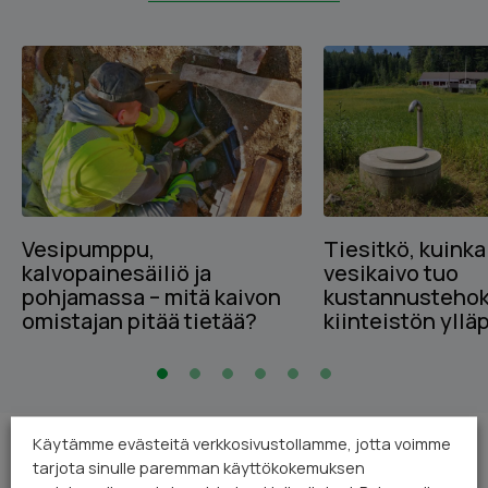
Vesipumppu,
Tiesitkö, kuinka
kalvopainesäiliö ja
vesikaivo tuo
pohjamassa – mitä kaivon
kustannustehok
omistajan pitää tietää?
kiinteistön yllä
Käytämme evästeitä verkkosivustollamme, jotta voimme
tarjota sinulle paremman käyttökokemuksen