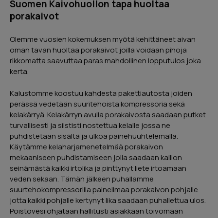
Suomen Kaivohuollon tapa huoltaa
porakaivot
Olemme vuosien kokemuksen myötä kehittäneet aivan
oman tavan huoltaa porakaivot joilla voidaan pihoja
rikkomatta saavuttaa paras mahdollinen lopputulos joka
kerta.
Kalustomme koostuu kahdesta pakettiautosta joiden
perässä vedetään suuritehoista kompressoria sekä
kelakärryä. Kelakärryn avulla porakaivosta saadaan putket
turvallisesti ja siististi nostettua kelalle jossa ne
puhdistetaan sisältä ja ulkoa painehuuhtelemalla.
Käytämme kelaharjamenetelmää porakaivon
mekaaniseen puhdistamiseen jolla saadaan kallion
seinämästä kaikki irtolika ja pinttynyt liete irtoamaan
veden sekaan. Tämän jälkeen puhallamme
suurtehokompressorilla paineilmaa porakaivon pohjalle
jotta kaikki pohjalle kertynyt lika saadaan puhallettua ulos.
Poistovesi ohjataan hallitusti asiakkaan toivomaan