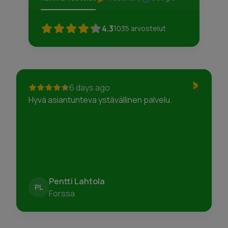
4.3
1035
arvostelut
6 days ago
Hyvä asiantunteva ystävällinen palvelu.
Pentti Lahtola
PL
Forssa
Page