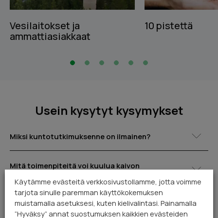
Vesilaitokset ja
10 pistettä
ammattiasiakkaat
Usein kysytyt kysymykset
Miksi kuntotutkimuksenne on ilmainen?
Mitä toimenpiteitä voi kuulua kaivon
huoltoon?
Käytämme evästeitä verkkosivustollamme, jotta voimme
tarjota sinulle paremman käyttökokemuksen
Kuuluuko kaivon kuntotutkimukseen
muistamalla asetuksesi, kuten kielivalintasi. Painamalla
kaivoveden tutkiminen?
“Hyväksy” annat suostumuksen kaikkien evästeiden