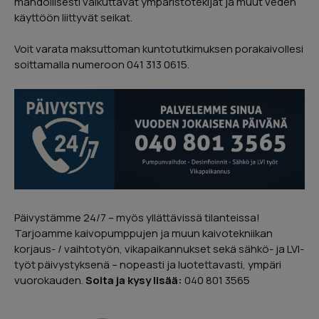
mahdollisesti vaikuttavat ympäristötekijät ja muut veden
Page
käyttöön liittyvät seikat.
2
of
Voit varata maksuttoman kuntotutkimuksen porakaivollesi
5
soittamalla numeroon 041 313 0615.
Päivystämme 24/7 – myös yllättävissä tilanteissa!
Tarjoamme kaivopumppujen ja muun kaivotekniikan
korjaus- / vaihtotyön, vikapaikannukset sekä sähkö- ja LVI-
työt päivystyksenä – nopeasti ja luotettavasti, ympäri
vuorokauden.
Soita ja kysy lisää:
040 801 3565