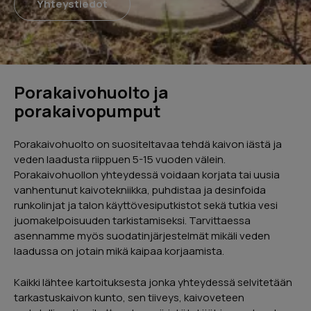
Yhteystiedot
Lähetä
Porakaivohuolto ja
porakaivopumput
Urpo Lindroth
Porakaivohuolto on suositeltavaa tehdä kaivon iästä ja
veden laadusta riippuen 5-15 vuoden välein.
Hieno kokemus. Myyjä kertoi kaiken
Porakaivohuollon yhteydessä voidaan korjata tai uusia
tarvittavan. Sai hyvän käsityksen miten
rahoitus hoidetaan ja miten kannattaa
vanhentunut kaivotekniikka, puhdistaa ja desinfoida
hakea kotitalousvähennystä. Kaivon
runkolinjat ja talon käyttövesiputkistot sekä tutkia vesi
huoltotyö hoidettiin ajallaan ja erittäin
juomakelpoisuuden tarkistamiseksi. Tarvittaessa
ammattimaisesti.
asennamme myös suodatinjärjestelmät mikäli veden
laadussa on jotain mikä kaipaa korjaamista.
Google
Reviews
Kaikki lähtee kartoituksesta jonka yhteydessä selvitetään
04/2024
tarkastuskaivon kunto, sen tiiveys, kaivoveteen