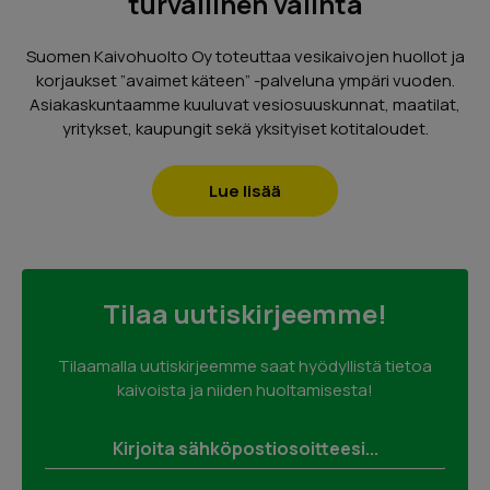
turvallinen valinta
Suomen Kaivohuolto Oy toteuttaa vesikaivojen huollot ja
korjaukset ”avaimet käteen” -palveluna ympäri vuoden.
Asiakaskuntaamme kuuluvat vesiosuuskunnat, maatilat,
yritykset, kaupungit sekä yksityiset kotitaloudet.
Lue lisää
Tilaa uutiskirjeemme!
Tilaamalla uutiskirjeemme saat hyödyllistä tietoa
kaivoista ja niiden huoltamisesta!