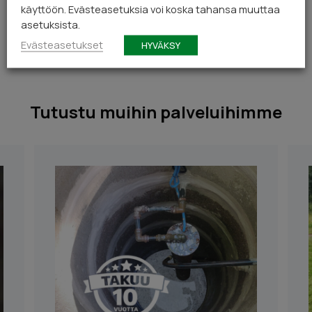
käyttöön. Evästeasetuksia voi koska tahansa muuttaa
asetuksista.
Milloin kaivovesi kannattaa tutkia?
Evästeasetukset
HYVÄKSY
Tutustu muihin palveluihimme