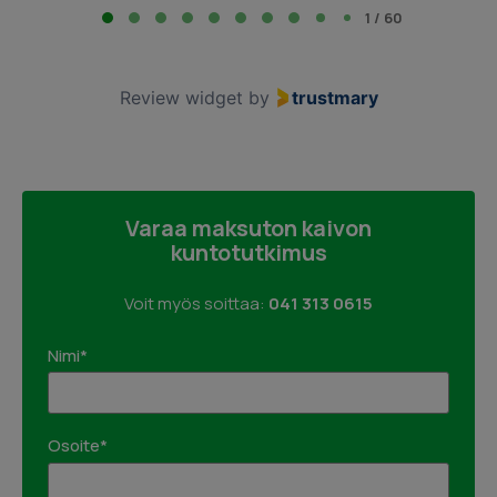
1
1 / 60
of
60
Review widget
by
trustmary
Varaa maksuton kaivon
kuntotutkimus
Voit myös soittaa:
041 313 0615
Nimi*
Osoite*