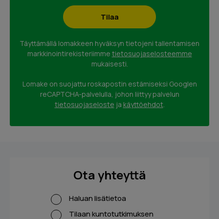
Täyttämällä lomakkeen hyväksyn tietojeni tallentamisen
markkinointirekisteriimme
tietosuojaselosteemme
mukaisesti.
Lomake on suojattu roskapostin estämiseksi Googlen
reCAPTCHA-palvelulla, johon liittyy palvelun
tietosuojaseloste
ja
käyttöehdot
.
Ota yhteyttä
Haluan lisätietoa
Tilaan kuntotutkimuksen