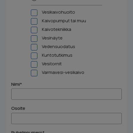
Vesikaivohuolto
Kaivopumput tai muu
Kaivotekniikka
Vesinäyte
Vedensuodatus
Kuntotutkimus
Vesitornit
Varmavesi-vesikaivo
Nimi*
Osoite
Puhelinnumero*