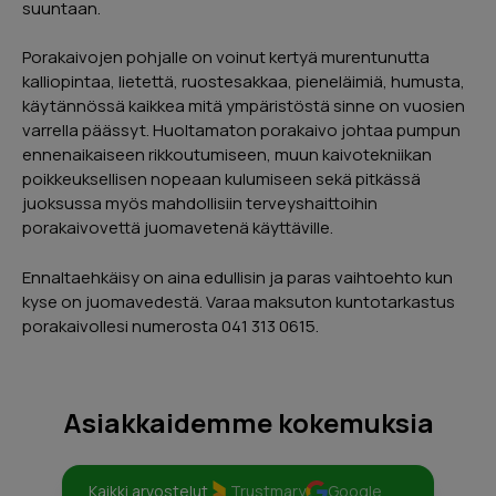
suuntaan.
Porakaivojen pohjalle on voinut kertyä murentunutta
kalliopintaa, lietettä, ruostesakkaa, pieneläimiä, humusta,
käytännössä kaikkea mitä ympäristöstä sinne on vuosien
varrella päässyt. Huoltamaton porakaivo johtaa pumpun
ennenaikaiseen rikkoutumiseen, muun kaivotekniikan
poikkeuksellisen nopeaan kulumiseen sekä pitkässä
juoksussa myös mahdollisiin terveyshaittoihin
porakaivovettä juomavetenä käyttäville.
Ennaltaehkäisy on aina edullisin ja paras vaihtoehto kun
kyse on juomavedestä. Varaa maksuton kuntotarkastus
porakaivollesi numerosta 041 313 0615.
Asiakkaidemme kokemuksia
Kaikki arvostelut
Trustmary
Google