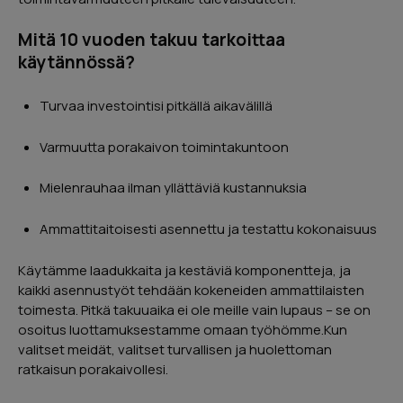
Mitä 10 vuoden takuu tarkoittaa
käytännössä?
Turvaa investointisi pitkällä aikavälillä
Varmuutta porakaivon toimintakuntoon
Mielenrauhaa ilman yllättäviä kustannuksia
Ammattitaitoisesti asennettu ja testattu kokonaisuus
Käytämme laadukkaita ja kestäviä komponentteja, ja
kaikki asennustyöt tehdään kokeneiden ammattilaisten
toimesta. Pitkä takuuaika ei ole meille vain lupaus – se on
osoitus luottamuksestamme omaan työhömme.Kun
valitset meidät, valitset turvallisen ja huolettoman
ratkaisun porakaivollesi.