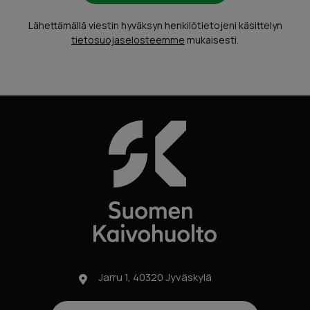
Lähettämällä viestin hyväksyn henkilötietojeni käsittelyn
tietosuojaselosteemme
mukaisesti.
Jarru 1, 40320 Jyväskylä