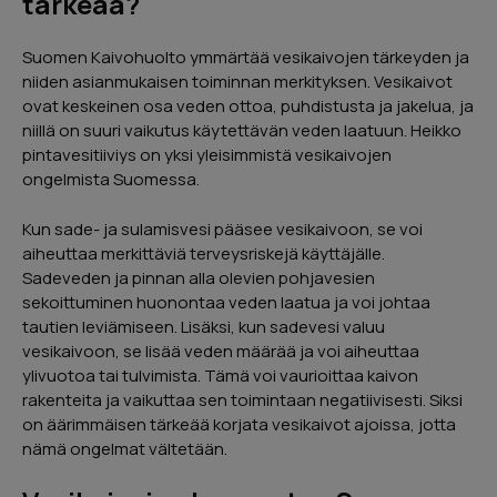
tärkeää?
Lähetä
Suomen Kaivohuolto ymmärtää vesikaivojen tärkeyden ja
niiden asianmukaisen toiminnan merkityksen. Vesikaivot
ovat keskeinen osa veden ottoa, puhdistusta ja jakelua, ja
niillä on suuri vaikutus käytettävän veden laatuun. Heikko
pintavesitiiviys on yksi yleisimmistä vesikaivojen
ongelmista Suomessa.
Urpo Lindroth
Kun sade- ja sulamisvesi pääsee vesikaivoon, se voi
aiheuttaa merkittäviä terveysriskejä käyttäjälle.
Hieno kokemus. Myyjä kertoi kaiken
Sadeveden ja pinnan alla olevien pohjavesien
tarvittavan. Sai hyvän käsityksen miten
sekoittuminen huonontaa veden laatua ja voi johtaa
rahoitus hoidetaan ja miten kannattaa
hakea kotitalousvähennystä. Kaivon
tautien leviämiseen. Lisäksi, kun sadevesi valuu
huoltotyö hoidettiin ajallaan ja erittäin
vesikaivoon, se lisää veden määrää ja voi aiheuttaa
ammattimaisesti.
ylivuotoa tai tulvimista. Tämä voi vaurioittaa kaivon
rakenteita ja vaikuttaa sen toimintaan negatiivisesti. Siksi
on äärimmäisen tärkeää korjata vesikaivot ajoissa, jotta
Google
Reviews
nämä ongelmat vältetään.
04/2024