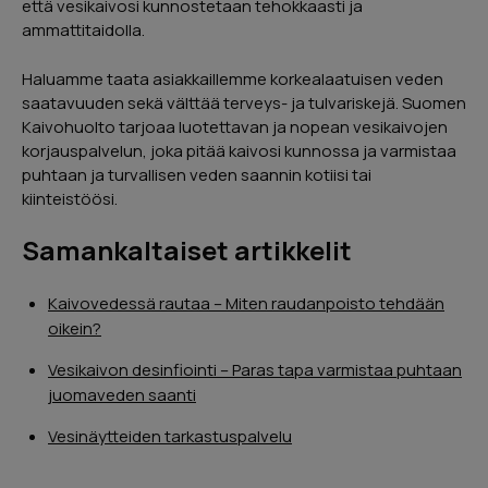
että vesikaivosi kunnostetaan tehokkaasti ja
ammattitaidolla.
Haluamme taata asiakkaillemme korkealaatuisen veden
saatavuuden sekä välttää terveys- ja tulvariskejä. Suomen
Kaivohuolto tarjoaa luotettavan ja nopean vesikaivojen
korjauspalvelun, joka pitää kaivosi kunnossa ja varmistaa
puhtaan ja turvallisen veden saannin kotiisi tai
kiinteistöösi.
Samankaltaiset artikkelit
Kaivovedessä rautaa – Miten raudanpoisto tehdään
oikein?
Vesikaivon desinfiointi – Paras tapa varmistaa puhtaan
juomaveden saanti
Vesinäytteiden tarkastuspalvelu