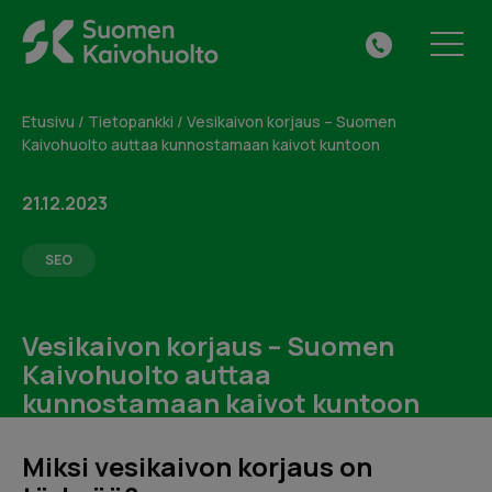
Skip
Suomen
to
Tilaa maksuton
VALIKKO
041
Kaivohuolto
content
kuntotarkastus tai jätä
313
Oy
yhteydenottopyyntö
0615
Etusivu
/
Tietopankki
/
Vesikaivon korjaus – Suomen
Kaivohuolto auttaa kunnostamaan kaivot kuntoon
Täytä alla oleva lomake ja me otamme sinuun
yhteyttä.
21.12.2023
SEO
Vesikaivon korjaus – Suomen
Kaivohuolto auttaa
kunnostamaan kaivot kuntoon
Miksi vesikaivon korjaus on