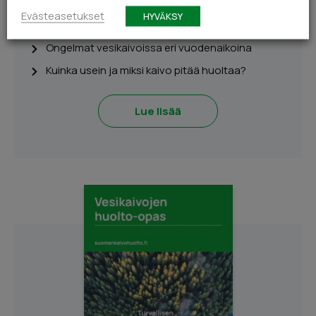
kustannustehokkuutta kiinteistön ylläpitoon?
Evästeasetukset
HYVÄKSY
Mitä huomioida kaivohuoltoa kilpailuttaessa?
Ongelmat vesikaivoissa eri vuodenaikoina
Kuinka usein ja miksi kaivo pitää huoltaa?
Lue lisää