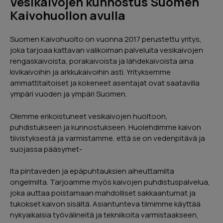
Vesikaivojen kunnostus Suomen
Page
Kaivohuollon avulla
2
of
Suomen Kaivohuolto on vuonna 2017 perustettu yritys,
5
joka tarjoaa kattavan valikoiman palveluita vesikaivojen
rengaskaivoista, porakaivoista ja lähdekaivoista aina
kivikaivoihin ja arkkukaivoihin asti. Yrityksemme
ammattitaitoiset ja kokeneet asentajat ovat saatavilla
ympäri vuoden ja ympäri Suomen.
Olemme erikoistuneet vesikaivojen huoltoon,
puhdistukseen ja kunnostukseen. Huolehdimme kaivon
tiivistyksestä ja varmistamme, että se on vedenpitävä ja
suojassa pääsymet-
lta pintaveden ja epäpuhtauksien aiheuttamilta
ongelmilta. Tarjoamme myös kaivojen puhdistuspalvelua,
joka auttaa poistamaan mahdolliset sakkaantumat ja
tukokset kaivon sisältä. Asiantunteva tiimimme käyttää
nykyaikaisia työvälineitä ja tekniikoita varmistaakseen,