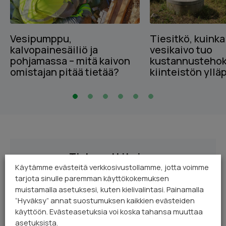
Vesipumppu,
Tiesitkö, kuinka
kalvopainesäiliö ja
vesikaivo tuo
pohjamassa – mitä kaivon
kustannustehok
omistajan pitää tietää?
kiinteistön yllä
Tietopankki kaivon
huoltoon
Käytämme evästeitä verkkosivustollamme, jotta voimme
tarjota sinulle paremman käyttökokemuksen
muistamalla asetuksesi, kuten kielivalintasi. Painamalla
Vesipumppu, kalvopainesäiliö ja pohjamassa –
“Hyväksy” annat suostumuksen kaikkien evästeiden
mitä kaivon omistajan pitää tietää?
käyttöön. Evästeasetuksia voi koska tahansa muuttaa
Tiesitkö, kuinka huollettu vesikaivo tuo
asetuksista.