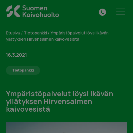
Skip
Suomen
to
Tilaa maksuton
VALIKKO
041
Kaivohuolto
content
kuntotarkastus tai jätä
313
Oy
yhteydenottopyyntö
0615
Etusivu
/
Tietopankki
/
Ympäristöpalvelut löysi ikävän
yllätyksen Hirvensalmen kaivovesistä
Täytä alla oleva lomake ja me otamme sinuun
yhteyttä.
16.3.2021
Tietopankki
Ympäristöpalvelut löysi ikävän
yllätyksen Hirvensalmen
kaivovesistä