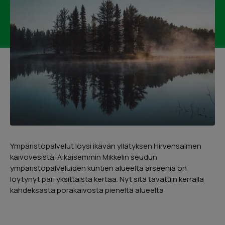
Lähetä
Petri Olsoni
Kympin arvoinen suoritus myynnistä
Ympäristöpalvelut löysi ikävän yllätyksen Hirvensalmen
asennukseen.
kaivovesistä. Aikaisemmin Mikkelin seudun
ympäristöpalveluiden kuntien alueelta arseenia on
Google
Reviews
löytynyt pari yksittäistä kertaa. Nyt sitä tavattiin kerralla
02/2025
kahdeksasta porakaivosta pieneltä alueelta