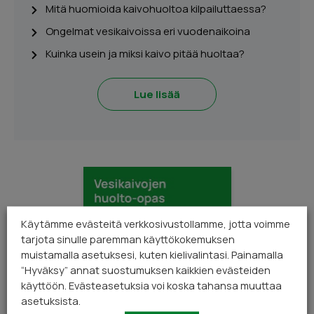
Mitä huomioida kaivohuoltoa kilpailuttaessa?
Ongelmat vesikaivoissa eri vuodenaikoina
Kuinka usein ja miksi kaivo pitää huoltaa?
Lue lisää
Käytämme evästeitä verkkosivustollamme, jotta voimme
tarjota sinulle paremman käyttökokemuksen
muistamalla asetuksesi, kuten kielivalintasi. Painamalla
“Hyväksy” annat suostumuksen kaikkien evästeiden
käyttöön. Evästeasetuksia voi koska tahansa muuttaa
asetuksista.