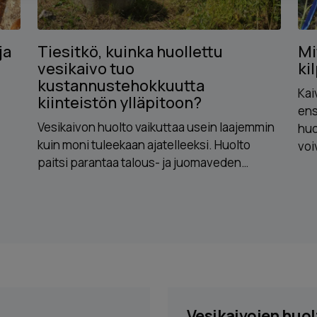
ja
Tiesitkö, kuinka huollettu
Mi
vesikaivo tuo
ki
kustannustehokkuutta
Kai
kiinteistön ylläpitoon?
ens
Vesikaivon huolto vaikuttaa usein laajemmin
huo
kuin moni tuleekaan ajatelleeksi. Huolto
voi
paitsi parantaa talous- ja juomaveden…
Vesikaivojen huol