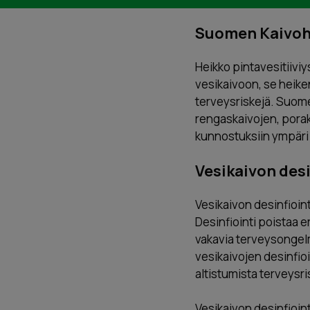
Suomen Kaivohuo
Heikko pintavesitiivi
vesikaivoon, se heiken
terveysriskejä. Suome
rengaskaivojen, poraka
kunnostuksiin ympäri
Vesikaivon desi
Vesikaivon desinfioi
Desinfiointi poistaa e
vakavia terveysongelm
vesikaivojen desinfio
altistumista terveysris
Vesikaivon desinfiointi