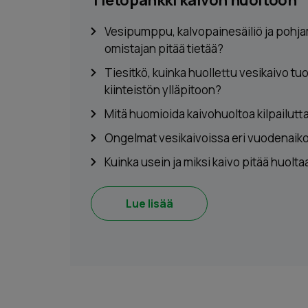
Tietopankki kaivon huoltoon
Vesipumppu, kalvopainesäiliö ja pohja
omistajan pitää tietää?
Tiesitkö, kuinka huollettu vesikaivo t
kiinteistön ylläpitoon?
Mitä huomioida kaivohuoltoa kilpailut
Ongelmat vesikaivoissa eri vuodenaik
Kuinka usein ja miksi kaivo pitää huolta
Lue lisää