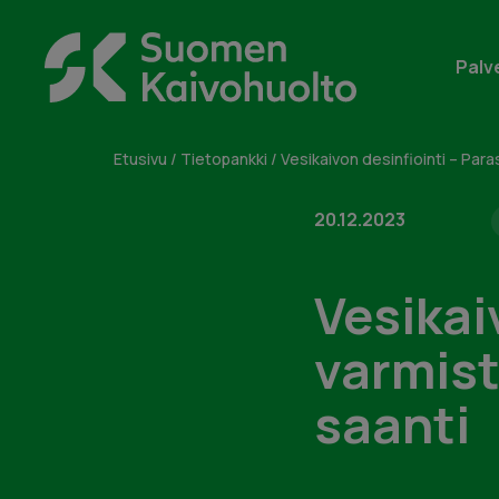
Skip
to
Suomen
content
Palv
Kaivohuolto
Oy
Etusivu
/
Tietopankki
/
Vesikaivon desinfiointi – Pa
20.12.2023
Vesikai
varmis
saanti