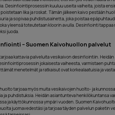
. Desinfiointiprosessiin kuuluu useita vaiheita, joista en
 poistetaan lika ja roskat. Tämän jälkeen kaivo pestään huole
uria ja sopivaa puhdistusainetta, joka poistaa epäpuhtaude
joka yleensä toteutetaan kloorin avulla. Desinfiointi tappaa
eksi juoda.
infiointi – Suomen Kaivohuollon palvelut
rjoaa kattavia palveluita vesikaivon desinfiointiin. Heidän
desinfiointiprosessin jokaisesta vaiheesta, varmistaen pu
ttämät menetelmät ja ratkaisut ovat korkealaatuisia ja vasta
uolto tarjoaa myös muita vesikaivojen huolto- ja kunnossa
sia ja puhdistuksia. Heidän asiantunteva henkilökuntansa va
assa ja käyttökunnossa ympäri vuoden. Suomen Kaivohuolto
huolta juomavedestäsi ja tarjoaa täyden palvelun paketin v
vissä tarpeissasi.