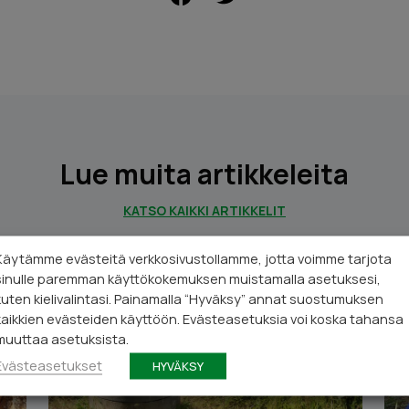
Lue muita artikkeleita
KATSO KAIKKI ARTIKKELIT
Käytämme evästeitä verkkosivustollamme, jotta voimme tarjota
sinulle paremman käyttökokemuksen muistamalla asetuksesi,
kuten kielivalintasi. Painamalla “Hyväksy” annat suostumuksen
kaikkien evästeiden käyttöön. Evästeasetuksia voi koska tahansa
muuttaa asetuksista.
Evästeasetukset
HYVÄKSY