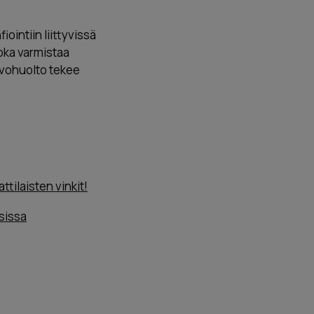
intiin liittyvissä
oka varmistaa
ivohuolto tekee
ilaisten vinkit!
sissa