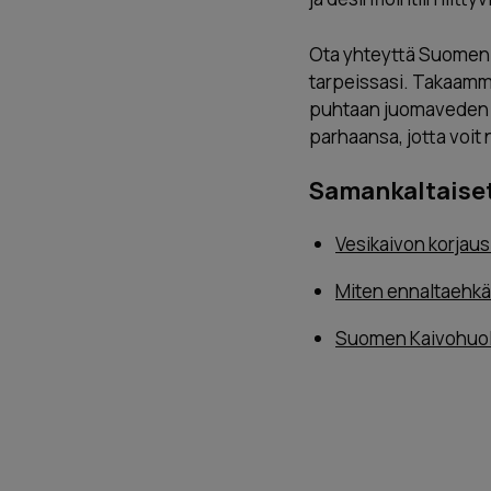
Ota yhteyttä Suomen K
tarpeissasi. Takaamme
puhtaan juomaveden s
parhaansa, jotta voit 
Samankaltaiset 
Vesikaivon korjaus
Miten ennaltaehkä
Suomen Kaivohuolt