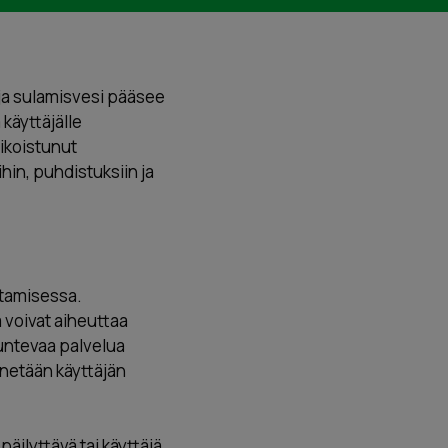
 ja sulamisvesi pääsee
käyttäjälle
ikoistunut
hin, puhdistuksiin ja
stamisessa.
a voivat aiheuttaa
untevaa palvelua
nnetään käyttäjän
päilyttävä tai käyttäjä