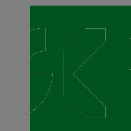
Tilaa maksuton kuntotar
jätä yhteydenottopyyntö
Täytä alla oleva lomake ja me otamme sinuun yht