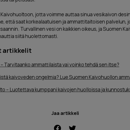
aivohuoltoon, jotta voimme auttaa sinua vesikaivon desinfio
, että saat korkealaatuisen ja ammattitaitoisen palvelun, j
aannin. Turvallinen vesi on kaikkien oikeus, ja Suomen Ka
nauttia siitä huolettomasti.
artikkelit
 – Tarvitaanko ammattilaista vai voinko tehdä sen itse?
istä kaivoveden ongelmia? Lue Suomen Kaivohuollon ammatt
o – Luotettava kumppani kaivojen huolloissa ja kunnostuk
Jaa artikkeli
FACEBOOK