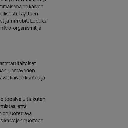
simmäisenä on kaivon
llisesti, käyttäen
t ja mikrobit. Lopuksi
 mikro-organismit ja
 ammattitaitoiset
htaan juomaveden
avat kaivon kuntoa ja
pitopalveluita, kuten
rmistaa, että
 on luotettava
esikaivojen huoltoon