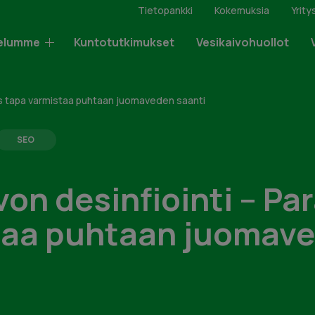
Tietopankki
Kokemuksia
Yrity
elumme
Kuntotutkimukset
Vesikaivohuollot
ras tapa varmistaa puhtaan juomaveden saanti
SEO
von desinfiointi – Pa
taa puhtaan juomav