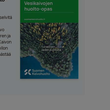
selvitä
ivo
ren ja
Kaivon
llon
äästää