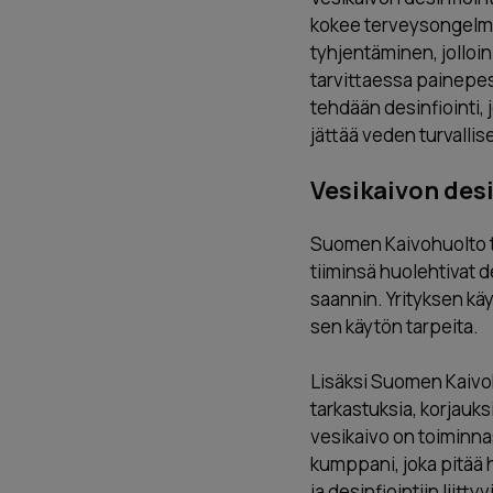
kokee terveysongelmia
tyhjentäminen, jolloin
tarvittaessa painepes
tehdään desinfiointi, 
jättää veden turvallis
Vesikaivon des
Suomen Kaivohuolto ta
tiiminsä huolehtivat 
saannin. Yrityksen käy
sen käytön tarpeita.
Lisäksi Suomen Kaivoh
tarkastuksia, korjauk
vesikaivo on toiminn
kumppani, joka pitää 
ja desinfiointiin liitty