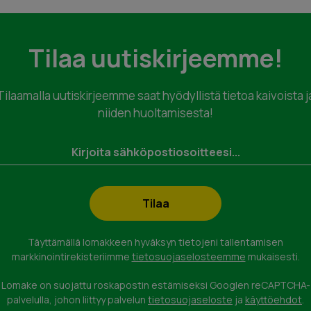
Tilaa uutiskirjeemme!
Tilaamalla uutiskirjeemme saat hyödyllistä tietoa kaivoista j
niiden huoltamisesta!
kastus tai
eyttä.
Täyttämällä lomakkeen hyväksyn tietojeni tallentamisen
markkinointirekisteriimme
tietosuojaselosteemme
mukaisesti.
Lomake on suojattu roskapostin estämiseksi Googlen reCAPTCHA-
palvelulla, johon liittyy palvelun
tietosuojaseloste
ja
käyttöehdot
.