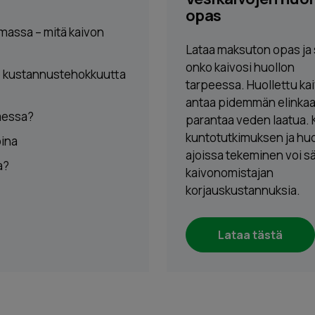
opas
massa – mitä kaivon
Lataa maksuton opas ja 
onko kaivosi huollon
uo kustannustehokkuutta
tarpeessa. Huollettu ka
antaa pidemmän elinkaa
taessa?
parantaa veden laatua. 
kuntotutkimuksen ja huo
oina
ajoissa tekeminen voi s
a?
kaivonomistajan
korjauskustannuksia.
Lataa tästä