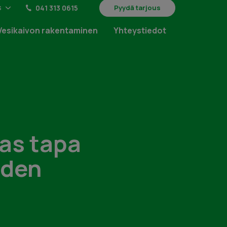
s
041 313 0615
Pyydä tarjous
Vesikaivon rakentaminen
Yhteystiedot
ras tapa
eden