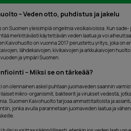
lto – Veden otto, puhdistus ja jakelu
ys on Suomen yleisimpiä ongelmia vesikaivoissa. Kun sade-
tää merkittävästi käytettävän veden laatua ja voi aiheuttaa 
n Kaivohuolto on vuonna 2017 perustettu yritys, joka on er
ivojen, lähdekaivojen, kivikaivojen ja arkkukaivojen huoltoi
 vuoden ja ympäri Suomen.
nfiointi – Miksi se on tärkeää?
nti on olennainen askel puhtaan juomaveden saannin varmi
rilaiset mikro-organismit, bakteerit ja virukset vedestä, jotk
ia. Suomen Kaivohuolto tarjoaa ammattitaitoista ja asiant
intiin, jonka avulla parannetaan juomaveden laatua ja vähe
keille.
 tulisi suorittaa säännöllisesti, etenkin jos veden laatu on e