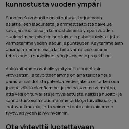
kunnostusta vuoden ympäri
Page
2
of
Suomen Kaivohuolto on sitoutunut tarjoamaan
5
asiakkailleen laadukasta ja ammattitaitoista palvelua
kaivojen huollossa ja kunnostuksessa ympäri vuoden.
Huolehdimme kaivojen huolloista ja puhdistuksista, jotta
varmistamme veden laadun ja puhtauden. Käytämme alan
uusimpia menetelmiä ja laitteita varmistaaksemme
tehokkaan ja huolellisen työn jokaisessa projektissa.
Asiakkaitamme ovat niin yksityiset taloudet kuin
yrityksetkin, ja tavoitteenamme on aina tarjota heille
parasta mahdollista palvelua. Vedenjakelu on tärkeä osa
jokapäiväistä elämäämme, ja me haluamme varmistaa,
että vesi on turvallista ja hyvälaatuista. Kaikissa huolto- ja
kunnostustöissä noudatamme tarkkoja turvallisuus- ja
laatuvaatimuksia, jotta voimme taata asiakkaidemme
tyytyväisyyden ja hyvinvoinnin.
Ota yhteyttä luotettavaan