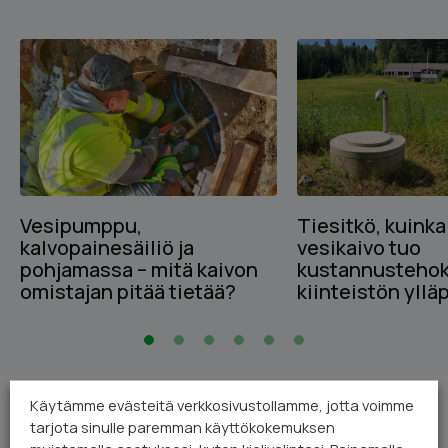
Vesipumppu,
Tiesitkö, kuinka
kalvopainesäiliö ja
vesikaivo tuo
pohjamassa – mitä kaivon
kustannustehok
omistajan pitää tietää?
kiinteistön yllä
Käytämme evästeitä verkkosivustollamme, jotta voimme
tarjota sinulle paremman käyttökokemuksen