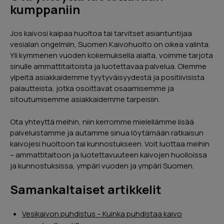
kumppaniin
Jos kaivosi kaipaa huoltoa tai tarvitset asiantuntijaa
vesialan ongelmiin, Suomen Kaivohuolto on oikea valinta.
Yli kymmenen vuoden kokemuksella alalta, voimme tarjota
sinulle ammattitaitoista ja luotettavaa palvelua. Olemme
ylpeitä asiakkaidemme tyytyväisyydestä ja positiivisista
palautteista, jotka osoittavat osaamisemme ja
sitoutumisemme asiakkaidemme tarpeisiin.
Ota yhteyttä meihin, niin kerromme mielellämme lisää
palveluistamme ja autamme sinua löytämään ratkaisun
kaivojesi huoltoon tai kunnostukseen. Voit luottaa meihin
– ammattitaitoon ja luotettavuuteen kaivojen huolloissa
ja kunnostuksissa, ympäri vuoden ja ympäri Suomen.
Samankaltaiset artikkelit
Vesikaivon puhdistus – Kuinka puhdistaa kaivo