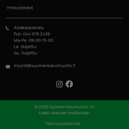
Yhteystiedot
Asiakaspalvelu
Puh. 044 978 2438
Ma-Pe: 09:00-15:00
La: Suljettu
Su: Suljettu
myynti@suomenkaivohuolto.fi
Facebook
Instagram
© 2026 Suomen Kaivohuolto Oy.
Kaikki oikeudet pidätetään.
Tietosuojaseloste