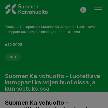
Skip
Suomen
to
Tilaa maksuton
VALIKKO
041
Kaivohuolto
content
kuntotarkastus tai jätä
313
Oy
yhteydenottopyyntö
0615
Etusivu
/
Tietopankki
/
Suomen Kaivohuolto – Luotettava
kumppani kaivojen huolloissa ja kunnostuksissa
Täytä alla oleva lomake ja me otamme sinuun
yhteyttä.
4.12.2023
SEO
Suomen Kaivohuolto – Luotettava
kumppani kaivojen huolloissa ja
kunnostuksissa
Suomen Kaivohuolto –