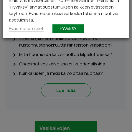
muistamalla asetuksesi, kuten kielivalintasi. Painamalla
Tietopankki kaivon
“Hyväksy” annat suostumuksen kaikkien evästeiden
huoltoon
käyttöön. Evästeasetuksia voi koska tahansa muuttaa
asetuksista.
Vesipumppu, kalvopainesäiliö ja pohjamassa –
Evästeasetukset
HYVÄKSY
mitä kaivon omistajan pitää tietää?
Tiesitkö, kuinka huollettu vesikaivo tuo
kustannustehokkuutta kiinteistön ylläpitoon?
Mitä huomioida kaivohuoltoa kilpailuttaessa?
Ongelmat vesikaivoissa eri vuodenaikoina
Kuinka usein ja miksi kaivo pitää huoltaa?
Lue lisää