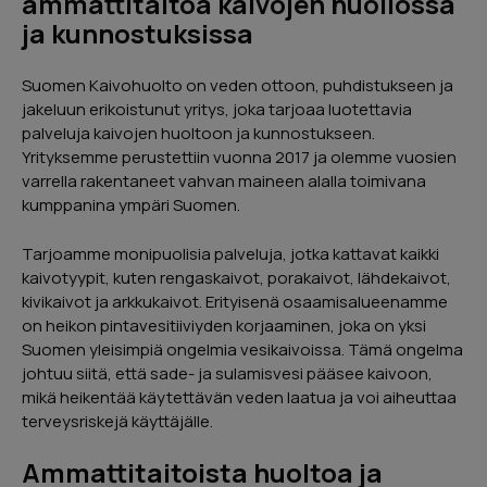
ammattitaitoa kaivojen huollossa
ja kunnostuksissa
Lähetä
Suomen Kaivohuolto on veden ottoon, puhdistukseen ja
jakeluun erikoistunut yritys, joka tarjoaa luotettavia
palveluja kaivojen huoltoon ja kunnostukseen.
Yrityksemme perustettiin vuonna 2017 ja olemme vuosien
varrella rakentaneet vahvan maineen alalla toimivana
Urpo Lindroth
kumppanina ympäri Suomen.
Hieno kokemus. Myyjä kertoi kaiken
Tarjoamme monipuolisia palveluja, jotka kattavat kaikki
tarvittavan. Sai hyvän käsityksen miten
kaivotyypit, kuten rengaskaivot, porakaivot, lähdekaivot,
rahoitus hoidetaan ja miten kannattaa
kivikaivot ja arkkukaivot. Erityisenä osaamisalueenamme
hakea kotitalousvähennystä. Kaivon
on heikon pintavesitiiviyden korjaaminen, joka on yksi
huoltotyö hoidettiin ajallaan ja erittäin
Suomen yleisimpiä ongelmia vesikaivoissa. Tämä ongelma
ammattimaisesti.
johtuu siitä, että sade- ja sulamisvesi pääsee kaivoon,
mikä heikentää käytettävän veden laatua ja voi aiheuttaa
terveysriskejä käyttäjälle.
Google
Reviews
04/2024
Ammattitaitoista huoltoa ja