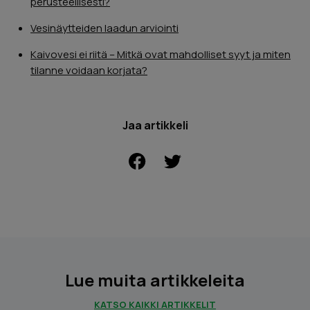
perusteellisesti?
Vesinäytteiden laadun arviointi
Kaivovesi ei riitä – Mitkä ovat mahdolliset syyt ja miten
tilanne voidaan korjata?
Jaa artikkeli
FACEBOOK
Lue muita artikkeleita
KATSO KAIKKI ARTIKKELIT