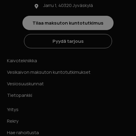
Jarru 1, 40320 Jyväskylä
Tilaa maksuton kuntotutkimus
Pyydä tarjous
Kaivotekniikka
Vesikaivon maksuton kuntotutkimukset
Vesiosuuskunnat
Tietopankki
Yritys
Rekry
Hae rahoitusta