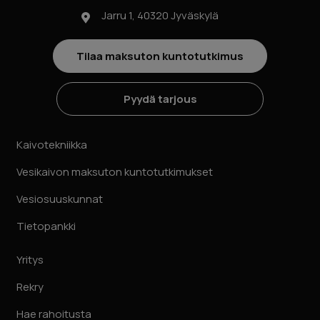
Jarru 1, 40320 Jyväskylä
Tilaa maksuton kuntotutkimus
Pyydä tarjous
Kaivotekniikka
Vesikaivon maksuton kuntotutkimukset
Vesiosuuskunnat
Tietopankki
Yritys
Rekry
Hae rahoitusta