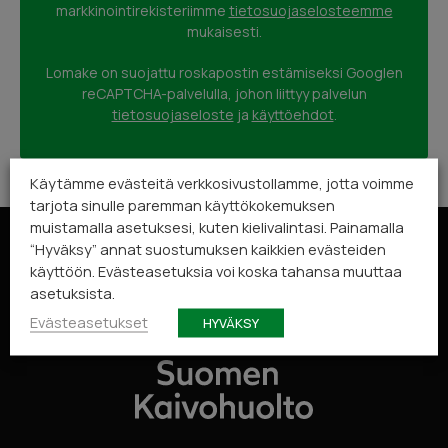
Page
markkinointirekisteriimme
tietosuojaselosteemme
mukaisesti.
2
of
Lomake on suojattu roskapostin estämiseksi Googlen
5
reCAPTCHA-palvelulla, johon liittyy palvelun
tietosuojaseloste
ja
käyttöehdot
.
Käytämme evästeitä verkkosivustollamme, jotta voimme
tarjota sinulle paremman käyttökokemuksen
muistamalla asetuksesi, kuten kielivalintasi. Painamalla
“Hyväksy” annat suostumuksen kaikkien evästeiden
käyttöön. Evästeasetuksia voi koska tahansa muuttaa
asetuksista.
Evästeasetukset
HYVÄKSY