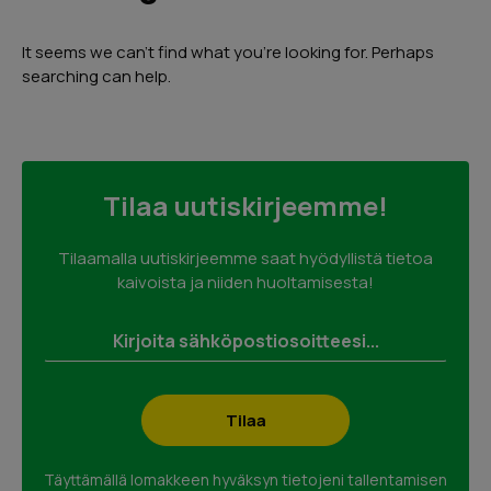
Lähetä
It seems we can’t find what you’re looking for. Perhaps
searching can help.
Tilaa uutiskirjeemme!
Urpo Lindroth
Hieno kokemus. Myyjä kertoi kaiken
Tilaamalla uutiskirjeemme saat hyödyllistä tietoa
tarvittavan. Sai hyvän käsityksen miten
kaivoista ja niiden huoltamisesta!
rahoitus hoidetaan ja miten kannattaa
hakea kotitalousvähennystä. Kaivon
huoltotyö hoidettiin ajallaan ja erittäin
ammattimaisesti.
Google
Reviews
04/2024
Täyttämällä lomakkeen hyväksyn tietojeni tallentamisen