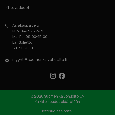
Yhteystiedot
Asiakaspalvelu
Puh. 044 978 2438
Ma-Pe: 09:00-15:00
La: Suljettu
Su: Suljettu
myynti@suomenkaivohuolto.fi
Facebook
Instagram
© 2026 Suomen Kaivohuolto Oy.
Kaikki oikeudet pidätetään.
Tietosuojaseloste