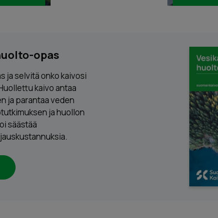
huolto-opas
 ja selvitä onko kaivosi
Huollettu kaivo antaa
n ja parantaa veden
otutkimuksen ja huollon
oi säästää
rjauskustannuksia.