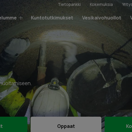
Tietopankki
Kokemuksia
Yrity
elumme
Kuntotutkimukset
Vesikaivohuollot
n huoltamiseen.
it
Oppaat
Ko