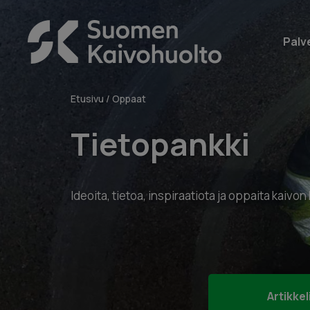
Skip
to
Suomen
content
Palv
Kaivohuolto
Oy
Etusivu
/
Oppaat
Tietopankki
Ideoita, tietoa, inspiraatiota ja oppaita kaivo
Artikkel