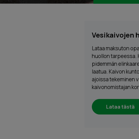
Vesikaivojen 
Lataa maksuton opas
huollon tarpeessa. 
pidemmän elinkaare
laatua. Kaivon kunt
ajoissa tekeminen v
kaivonomistajan ko
Lataa tästä