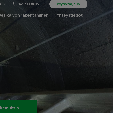
s
041 313 0615
Pyydä tarjous
Vesikaivon rakentaminen
Yhteystiedot
kemuksia