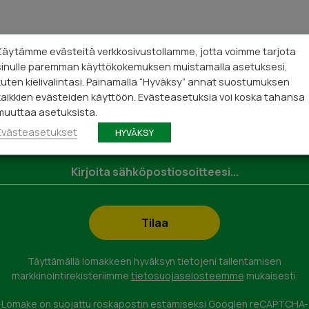
Käytämme evästeitä verkkosivustollamme, jotta voimme tarjota
sinulle paremman käyttökokemuksen muistamalla asetuksesi,
Tilaa uutiskirjeemme!
kuten kielivalintasi. Painamalla “Hyväksy” annat suostumuksen
kaikkien evästeiden käyttöön. Evästeasetuksia voi koska tahansa
muuttaa asetuksista.
Tilaamalla uutiskirjeemme saat hyödyllistä tietoa kaivoista j
Evästeasetukset
niiden huoltamisesta!
HYVÄKSY
kastus tai
eyttä.
Täyttämällä lomakkeen hyväksyn tietojeni tallentamisen
markkinointirekisteriimme
tietosuojaselosteemme
mukaisesti.
Lomake on suojattu roskapostin estämiseksi Googlen reCAPTCHA-