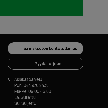
Tilaa maksuton kuntotutkimus
Pyydä tarjous
Asiakaspalvelu
Puh. 044 978 2438
Ma-Pe: 09:00-15:00
Marika 
La: Suljettu
Su: Suljettu
n tarvittavan. Sai hyvän
Vanhan kaivon per