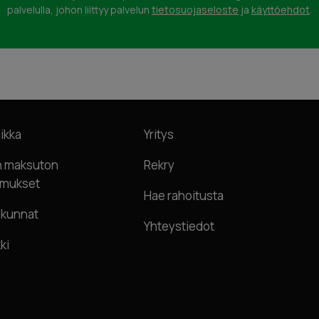
palvelulla, johon liittyy palvelun
tietosuojaseloste
ja
käyttöehdot
.
ikka
Yritys
n maksuton
Rekry
imukset
Hae rahoitusta
skunnat
Yhteystiedot
ki
Urpo Lindroth
Hieno kokemus. Myyjä kertoi kaike