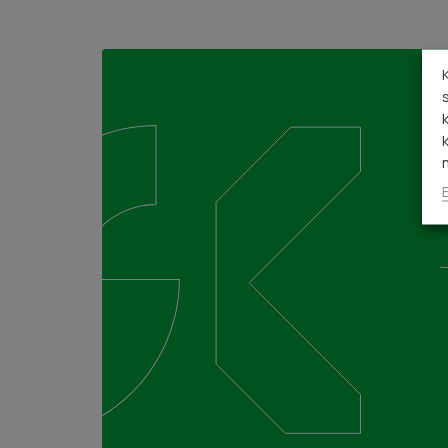
Tilaa maksuton kuntotar
jätä yhteydenottopyyntö
Täytä alla oleva lomake ja me otamme sinuun yht