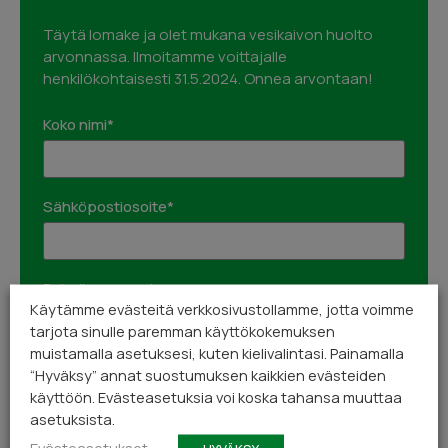
Täytä lomake ja olet mukana vesikaivon huolto
arvonnassa. Ilmoitamme voittajalle
henkilökohtaisesti 31.5.2024. Onnea arvontaan!
Koko nimi*
Sähköpostiosoite*
Puhelinnumero*
Käytämme evästeitä verkkosivustollamme, jotta voimme
tarjota sinulle paremman käyttökokemuksen
muistamalla asetuksesi, kuten kielivalintasi. Painamalla
Osoite*
“Hyväksy” annat suostumuksen kaikkien evästeiden
käyttöön. Evästeasetuksia voi koska tahansa muuttaa
asetuksista.
Evästeasetukset