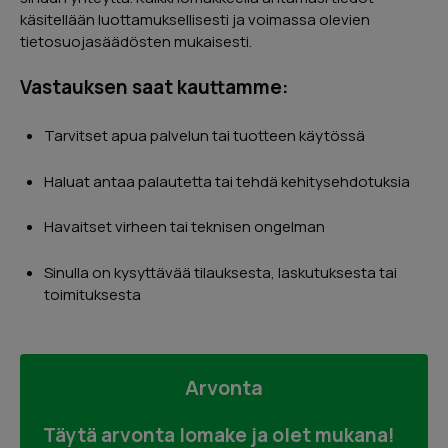
Page
käsitellään luottamuksellisesti ja voimassa olevien
2
tietosuojasäädösten mukaisesti.
of
5
Vastauksen saat kauttamme:
Tarvitset apua palvelun tai tuotteen käytössä
Haluat antaa palautetta tai tehdä kehitysehdotuksia
Havaitset virheen tai teknisen ongelman
Sinulla on kysyttävää tilauksesta, laskutuksesta tai
toimituksesta
Arvonta
Täytä arvonta lomake ja olet mukana!