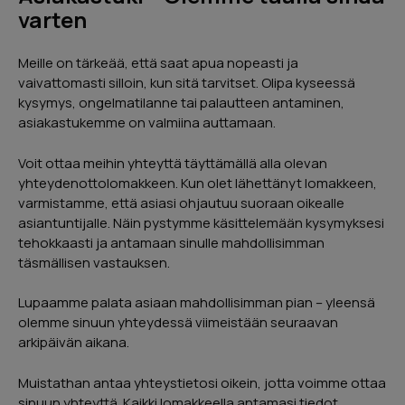
varten
Lähetä
Meille on tärkeää, että saat apua nopeasti ja
vaivattomasti silloin, kun sitä tarvitset. Olipa kyseessä
kysymys, ongelmatilanne tai palautteen antaminen,
asiakastukemme on valmiina auttamaan.
Voit ottaa meihin yhteyttä täyttämällä alla olevan
Urpo Lindroth
yhteydenottolomakkeen. Kun olet lähettänyt lomakkeen,
varmistamme, että asiasi ohjautuu suoraan oikealle
Hieno kokemus. Myyjä kertoi kaiken
asiantuntijalle. Näin pystymme käsittelemään kysymyksesi
tarvittavan. Sai hyvän käsityksen miten
tehokkaasti ja antamaan sinulle mahdollisimman
rahoitus hoidetaan ja miten kannattaa
täsmällisen vastauksen.
hakea kotitalousvähennystä. Kaivon
huoltotyö hoidettiin ajallaan ja erittäin
ammattimaisesti.
Lupaamme palata asiaan mahdollisimman pian – yleensä
olemme sinuun yhteydessä viimeistään seuraavan
arkipäivän aikana.
Google
Reviews
04/2024
Muistathan antaa yhteystietosi oikein, jotta voimme ottaa
sinuun yhteyttä. Kaikki lomakkeella antamasi tiedot